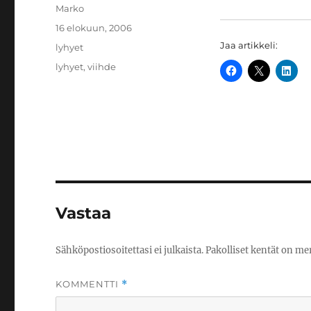
Kirjoittaja
Marko
Julkaistu
16 elokuun, 2006
Jaa artikkeli:
Kategoriat
lyhyet
Avainsanat
lyhyet
,
viihde
Vastaa
Sähköpostiosoitettasi ei julkaista.
Pakolliset kentät on me
KOMMENTTI
*