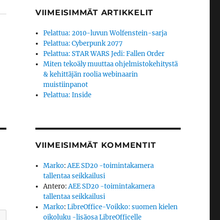
VIIMEISIMMÄT ARTIKKELIT
Pelattua: 2010-luvun Wolfenstein-sarja
Pelattua: Cyberpunk 2077
Pelattua: STAR WARS Jedi: Fallen Order
Miten tekoäly muuttaa ohjelmistokehitystä
& kehittäjän roolia webinaarin
muistiinpanot
Pelattua: Inside
VIIMEISIMMÄT KOMMENTIT
Marko
:
AEE SD20 -toimintakamera
tallentaa seikkailusi
Antero
:
AEE SD20 -toimintakamera
tallentaa seikkailusi
Marko
:
LibreOffice-Voikko: suomen kielen
oikoluku -lisäosa LibreOfficelle