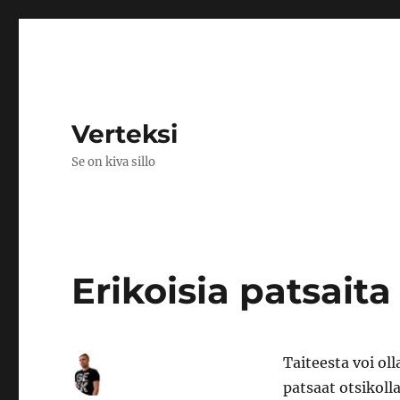
Verteksi
Se on kiva sillo
Erikoisia patsaita
Taiteesta voi ol
patsaat otsikoll