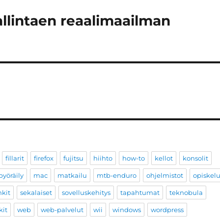
llintaen reaalimaailman
fillarit
firefox
fujitsu
hiihto
how-to
kellot
konsolit
yöräily
mac
matkailu
mtb-enduro
ohjelmistot
opiskel
nkit
sekalaiset
sovelluskehitys
tapahtumat
teknobula
kit
web
web-palvelut
wii
windows
wordpress