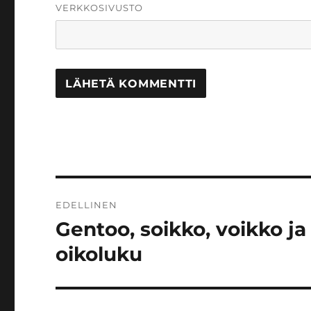
VERKKOSIVUSTO
Artikkelien
EDELLINEN
selaus
Gentoo, soikko, voikko 
Edellinen
artikkeli:
oikoluku