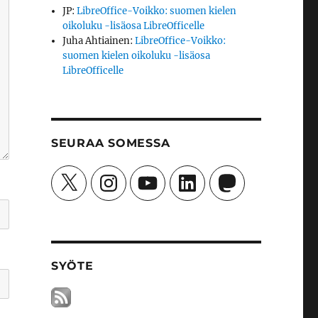
JP
:
LibreOffice-Voikko: suomen kielen
oikoluku -lisäosa LibreOfficelle
Juha Ahtiainen
:
LibreOffice-Voikko:
suomen kielen oikoluku -lisäosa
LibreOfficelle
SEURAA SOMESSA
X
Instagram
YouTube
LinkedIn
Mastodon
SYÖTE