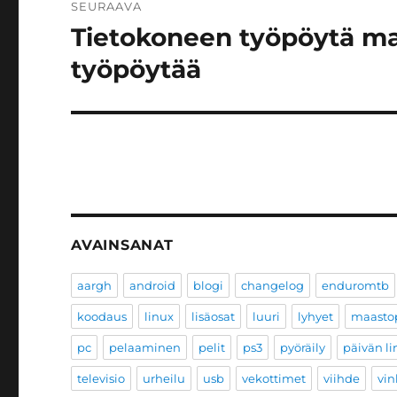
SEURAAVA
Tietokoneen työpöytä ma
Seuraava
artikkeli:
työpöytää
AVAINSANAT
aargh
android
blogi
changelog
enduromtb
koodaus
linux
lisäosat
luuri
lyhyet
maastop
pc
pelaaminen
pelit
ps3
pyöräily
päivän li
televisio
urheilu
usb
vekottimet
viihde
vin