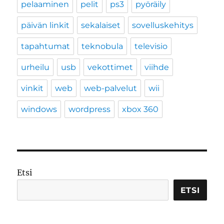
pelaaminen
pelit
ps3
pyöräily
päivän linkit
sekalaiset
sovelluskehitys
tapahtumat
teknobula
televisio
urheilu
usb
vekottimet
viihde
vinkit
web
web-palvelut
wii
windows
wordpress
xbox 360
Etsi
ETSI