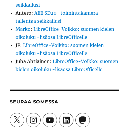
seikkailusi
Antero
:
AEE SD20 -toimintakamera
tallentaa seikkailusi
Marko
:
LibreOffice-Voikko: suomen kielen
oikoluku -lisäosa LibreOfficelle
JP
:
LibreOffice-Voikko: suomen kielen
oikoluku -lisäosa LibreOfficelle
Juha Ahtiainen
:
LibreOffice-Voikko: suomen
kielen oikoluku -lisäosa LibreOfficelle
SEURAA SOMESSA
X
Instagram
YouTube
LinkedIn
Mastodon