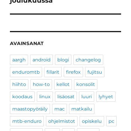
joulukuussa
AVAINSANAT
aargh
android
blogi
changelog
enduromtb
fillarit
firefox
fujitsu
hiihto
how-to
kellot
konsolit
koodaus
linux
lisäosat
luuri
lyhyet
maastopyöräily
mac
matkailu
mtb-enduro
ohjelmistot
opiskelu
pc