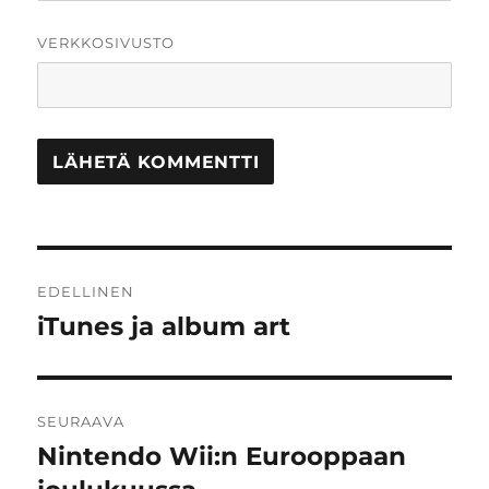
VERKKOSIVUSTO
Artikkelien
EDELLINEN
selaus
iTunes ja album art
Edellinen
artikkeli:
SEURAAVA
Nintendo Wii:n Eurooppaan
Seuraava
artikkeli: