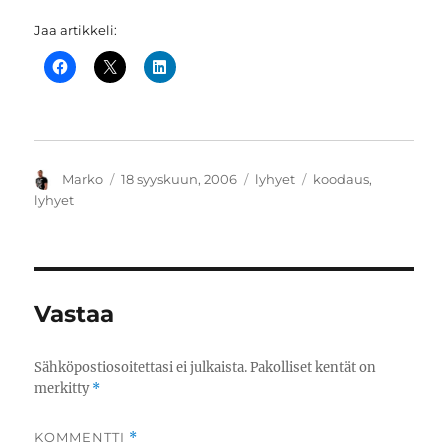
Jaa artikkeli:
Kirjoittaja
Julkaistu
Kategoriat
Avainsanat
Marko
18 syyskuun, 2006
lyhyet
koodaus
,
lyhyet
Vastaa
Sähköpostiosoitettasi ei julkaista.
Pakolliset kentät on
merkitty
*
KOMMENTTI
*