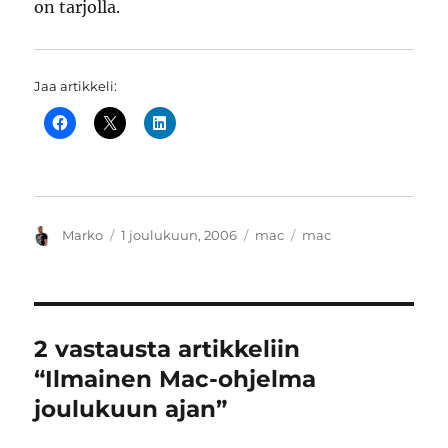
on tarjolla.
Jaa artikkeli:
Kirjoittaja
Julkaistu
Kategoriat
Avainsanat
Marko
1 joulukuun, 2006
mac
mac
2 vastausta artikkeliin
“Ilmainen Mac-ohjelma
joulukuun ajan”