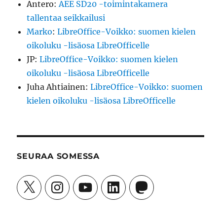
Antero
:
AEE SD20 -toimintakamera
tallentaa seikkailusi
Marko
:
LibreOffice-Voikko: suomen kielen
oikoluku -lisäosa LibreOfficelle
JP
:
LibreOffice-Voikko: suomen kielen
oikoluku -lisäosa LibreOfficelle
Juha Ahtiainen
:
LibreOffice-Voikko: suomen
kielen oikoluku -lisäosa LibreOfficelle
SEURAA SOMESSA
X
Instagram
YouTube
LinkedIn
Mastodon