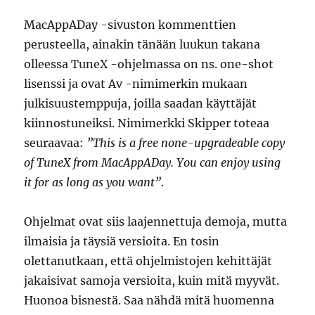
MacAppADay -sivuston kommenttien
perusteella, ainakin tänään luukun takana
olleessa TuneX -ohjelmassa on ns. one-shot
lisenssi ja ovat Av -nimimerkin mukaan
julkisuustemppuja, joilla saadan käyttäjät
kiinnostuneiksi. Nimimerkki Skipper toteaa
seuraavaa:
”This is a free none-upgradeable copy
of TuneX from MacAppADay. You can enjoy using
it for as long as you want”
.
Ohjelmat ovat siis laajennettuja demoja, mutta
ilmaisia ja täysiä versioita. En tosin
olettanutkaan, että ohjelmistojen kehittäjät
jakaisivat samoja versioita, kuin mitä myyvät.
Huonoa bisnestä. Saa nähdä mitä huomenna