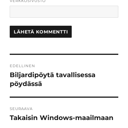
VERKKOSIVUSTO
Artikkelien
EDELLINEN
selaus
Biljardipöytä tavallisessa
Edellinen
artikkeli:
pöydässä
SEURAAVA
Takaisin Windows-maailmaan
Seuraava
artikkeli: