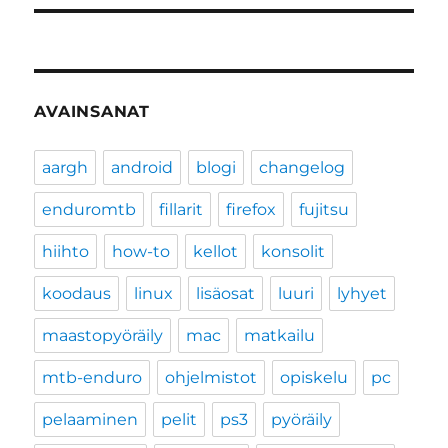
AVAINSANAT
aargh
android
blogi
changelog
enduromtb
fillarit
firefox
fujitsu
hiihto
how-to
kellot
konsolit
koodaus
linux
lisäosat
luuri
lyhyet
maastopyöräily
mac
matkailu
mtb-enduro
ohjelmistot
opiskelu
pc
pelaaminen
pelit
ps3
pyöräily