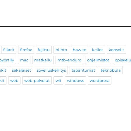
fillarit
firefox
fujitsu
hiihto
how-to
kellot
konsolit
yöräily
mac
matkailu
mtb-enduro
ohjelmistot
opiskel
nkit
sekalaiset
sovelluskehitys
tapahtumat
teknobula
kit
web
web-palvelut
wii
windows
wordpress