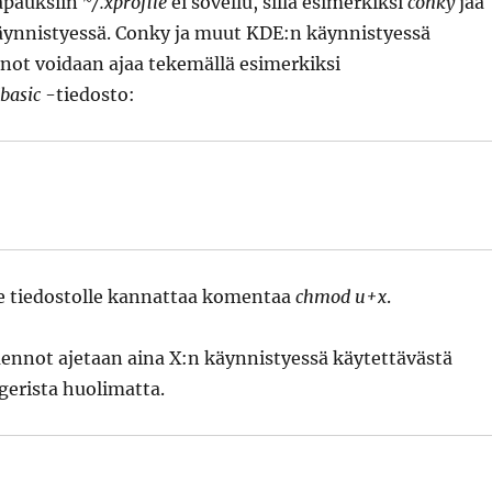
tapauksiin
~/.xprofile
ei sovellu, sillä esimerkiksi
conky
jää
äynnistyessä. Conky ja muut KDE:n käynnistyessä
not voidaan ajaa tekemällä esimerkiksi
basic
-tiedosto:
le tiedostolle kannattaa komentaa
chmod u+x
.
ennot ajetaan aina X:n käynnistyessä käytettävästä
erista huolimatta.