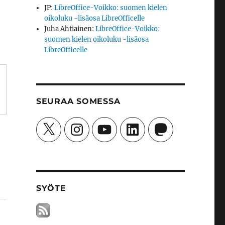
JP
:
LibreOffice-Voikko: suomen kielen
oikoluku -lisäosa LibreOfficelle
Juha Ahtiainen
:
LibreOffice-Voikko:
suomen kielen oikoluku -lisäosa
LibreOfficelle
SEURAA SOMESSA
X
Instagram
YouTube
LinkedIn
Mastodon
SYÖTE