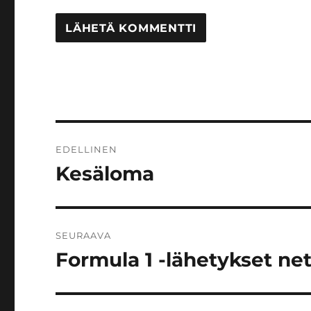
Artikkelien
EDELLINEN
selaus
Kesäloma
Edellinen
artikkeli:
SEURAAVA
Formula 1 -lähetykset ne
Seuraava
artikkeli: