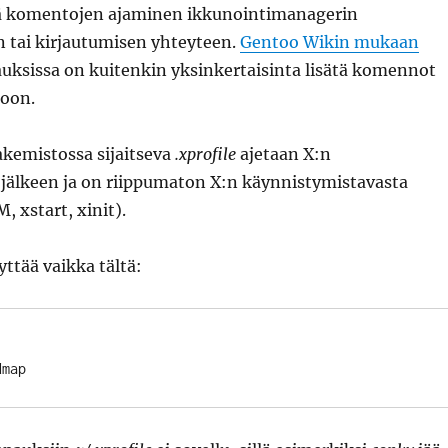
lä komentojen ajaminen ikkunointimanagerin
 tai kirjautumisen yhteyteen.
Gentoo Wikin mukaan
uksissa on kuitenkin yksinkertaisinta lisätä komennot
oon.
akemistossa sijaitseva
.xprofile
ajetaan X:n
jälkeen ja on riippumaton X:n käynnistymistavasta
 xstart, xinit).
yttää vaikka tältä: