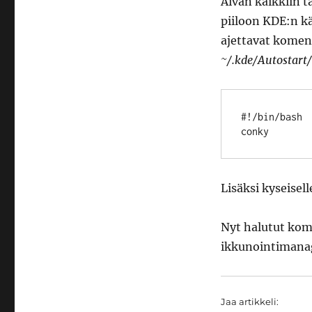
Aivan kaikkiin 
piiloon KDE:n k
ajettavat komen
~/.kde/Autostart/
#!/bin/bash

Lisäksi kyseisel
Nyt halutut kom
ikkunointimanag
Jaa artikkeli: