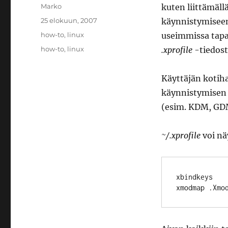
Kirjoittaja
Marko
kuten liittämäl
Julkaistu
25 elokuun, 2007
käynnistymiseen
Kategoriat
how-to
,
linux
useimmissa tapa
Avainsanat
how-to
,
linux
.xprofile
-tiedost
Käyttäjän kotih
käynnistymisen 
(esim. KDM, GDM,
~/.xprofile
voi nä
xbindkeys
