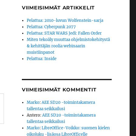
VIIMEISIMMÄT ARTIKKELIT
Pelattua: 2010-luvun Wolfenstein-sarja
Pelattua: Cyberpunk 2077
Pelattua: STAR WARS Jedi: Fallen Order
Miten tekoäly muuttaa ohjelmistokehitystä
& kehittäjän roolia webinaarin
muistiinpanot
Pelattua: Inside
VIIMEISIMMÄT KOMMENTIT
Marko
:
AEE SD20 -toimintakamera
tallentaa seikkailusi
Antero
:
AEE SD20 -toimintakamera
tallentaa seikkailusi
Marko
:
LibreOffice-Voikko: suomen kielen
oikoluku -lisäosa LibreOfficelle