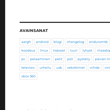
AVAINSANAT
aargh
android
blogi
changelog
enduromtb
koodaus
linux
lisäosat
luuri
lyhyet
maastop
pc
pelaaminen
pelit
ps3
pyöräily
päivän li
televisio
urheilu
usb
vekottimet
viihde
vin
xbox 360