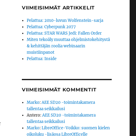
VIIMEISIMMÄT ARTIKKELIT
Pelattua: 2010-luvun Wolfenstein-sarja
Pelattua: Cyberpunk 2077
Pelattua: STAR WARS Jedi: Fallen Order
Miten tekoäly muuttaa ohjelmistokehitystä
& kehittäjän roolia webinaarin
muistiinpanot
Pelattua: Inside
VIIMEISIMMÄT KOMMENTIT
Marko
:
AEE SD20 -toimintakamera
tallentaa seikkailusi
Antero
:
AEE SD20 -toimintakamera
tallentaa seikkailusi
c
Marko
:
LibreOffice-Voikko: suomen kielen
oikoluku -lisäosa LibreOfficelle