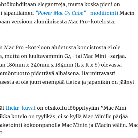
lähtökohdiltaan elegantteja, mutta koska pieni on
i japanilainen
”Power Mac G5 Cube”
-modifiointi
Macin
än versioon alumiinisesta Mac Pro-kotelosta.
?
n Mac Pro -koteloon ahdetusta koneistosta ei ole
a, mutta on luultavammin G4- tai Mac Mini -sarjaa.
aan 180mm x 240mm x 184mm (L x K x S) olevassa
ämmöntuotto pidettävä alhaisena. Harmittavasti
sta ei ole juuri enempää tietoa ja japanikin on jäänyt
vät
flickr-kuvat
on otsikoitu lööppityyliin ”Mac Mini
kka kotelo on tyylikäs, ei se kyllä Mac Minille pärjää.
aketointi kokoonpanolle Mac Minin ja iMacin väliin. Ma
?