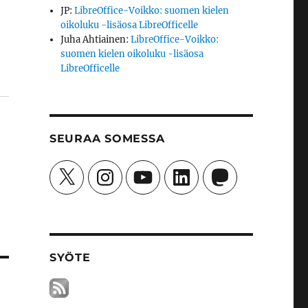
JP
:
LibreOffice-Voikko: suomen kielen
oikoluku -lisäosa LibreOfficelle
Juha Ahtiainen
:
LibreOffice-Voikko:
suomen kielen oikoluku -lisäosa
LibreOfficelle
SEURAA SOMESSA
X
Instagram
YouTube
LinkedIn
Mastodon
SYÖTE