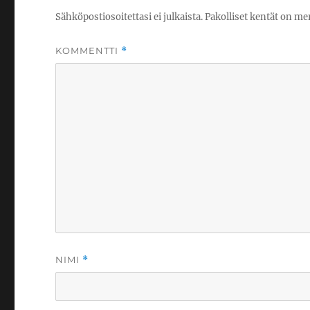
Sähköpostiosoitettasi ei julkaista.
Pakolliset kentät on me
KOMMENTTI
*
NIMI
*