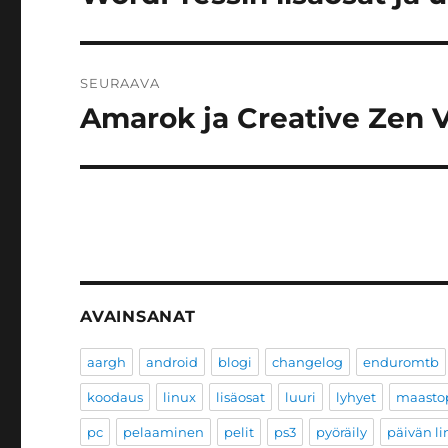
artikkeli:
SEURAAVA
Amarok ja Creative Zen 
Seuraava
artikkeli:
AVAINSANAT
aargh
android
blogi
changelog
enduromtb
koodaus
linux
lisäosat
luuri
lyhyet
maastop
pc
pelaaminen
pelit
ps3
pyöräily
päivän li