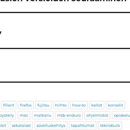
V
fillarit
firefox
fujitsu
hiihto
how-to
kellot
konsolit
yöräily
mac
matkailu
mtb-enduro
ohjelmistot
opiskel
nkit
sekalaiset
sovelluskehitys
tapahtumat
teknobula