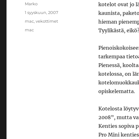
Kirjoittaja
Marko
kotelot ovat jo 
Julkaistu
1 syyskuun, 2007
kaunista, paketo
Kategoriat
mac
,
vekottimet
hieman pienempä
Avainsanat
mac
Tyylikästä, eikö
Pienoiskokoisee
tarkempaa tieto
Pienessä, koolt
kotelossa, on l
kotelomuokkaukse
opiskelematta.
Kotelosta löyty
2008”, mutta vai
Kenties sopiva p
Pro Mini kenties