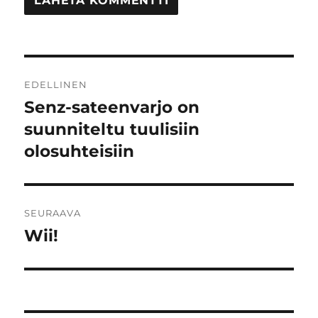
Artikkelien
EDELLINEN
selaus
Senz-sateenvarjo on
Edellinen
artikkeli:
suunniteltu tuulisiin
olosuhteisiin
SEURAAVA
Wii!
Seuraava
artikkeli: