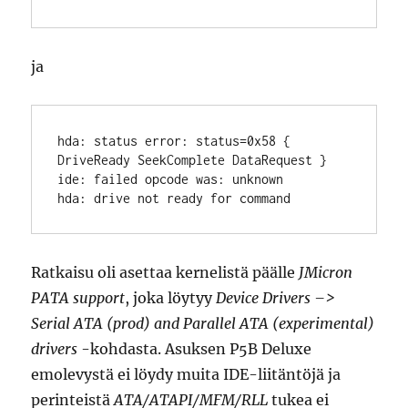
ja
hda: status error: status=0x58 { 
DriveReady SeekComplete DataRequest }

ide: failed opcode was: unknown

Ratkaisu oli asettaa kernelistä päälle
JMicron
PATA support
, joka löytyy
Device Drivers –>
Serial ATA (prod) and Parallel ATA (experimental)
drivers
-kohdasta. Asuksen P5B Deluxe
emolevystä ei löydy muita IDE-liitäntöjä ja
perinteistä
ATA/ATAPI/MFM/RLL
tukea ei