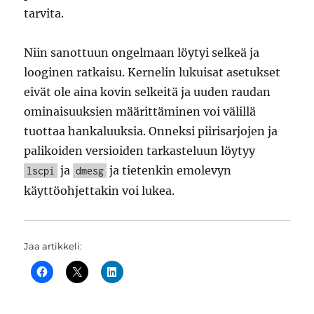
tarvita.
Niin sanottuun ongelmaan löytyi selkeä ja
looginen ratkaisu. Kernelin lukuisat asetukset
eivät ole aina kovin selkeitä ja uuden raudan
ominaisuuksien määrittäminen voi välillä
tuottaa hankaluuksia. Onneksi piirisarjojen ja
palikoiden versioiden tarkasteluun löytyy
ja
ja tietenkin emolevyn
lscpi
dmesg
käyttöohjettakin voi lukea.
Jaa artikkeli: