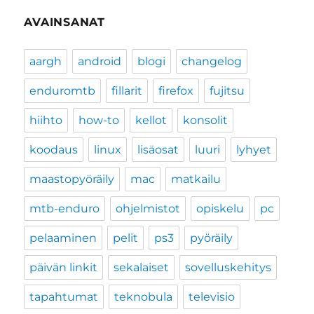
AVAINSANAT
aargh
android
blogi
changelog
enduromtb
fillarit
firefox
fujitsu
hiihto
how-to
kellot
konsolit
koodaus
linux
lisäosat
luuri
lyhyet
maastopyöräily
mac
matkailu
mtb-enduro
ohjelmistot
opiskelu
pc
pelaaminen
pelit
ps3
pyöräily
päivän linkit
sekalaiset
sovelluskehitys
tapahtumat
teknobula
televisio