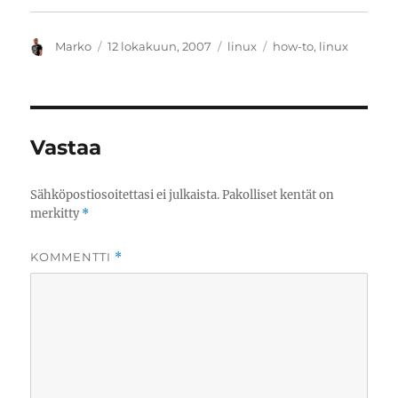
Kirjoittaja
Julkaistu
Kategoriat
Avainsanat
Marko
12 lokakuun, 2007
linux
how-to
,
linux
Vastaa
Sähköpostiosoitettasi ei julkaista.
Pakolliset kentät on
merkitty
*
KOMMENTTI
*