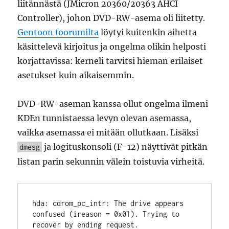
liitännästä (JMicron 20360/20363 AHCI
Controller), johon DVD-RW-asema oli liitetty.
Gentoon foorumilta
löytyi kuitenkin aihetta
käsittelevä kirjoitus ja ongelma olikin helposti
korjattavissa: kerneli tarvitsi hieman erilaiset
asetukset kuin aikaisemmin.
DVD-RW-aseman kanssa ollut ongelma ilmeni
KDEn tunnistaessa levyn olevan asemassa,
vaikka asemassa ei mitään ollutkaan. Lisäksi
ja logituskonsoli (F-12) näyttivät pitkän
dmesg
listan parin sekunnin välein toistuvia virheitä.
hda: cdrom_pc_intr: The drive appears 
confused (ireason = 0x01). Trying to 