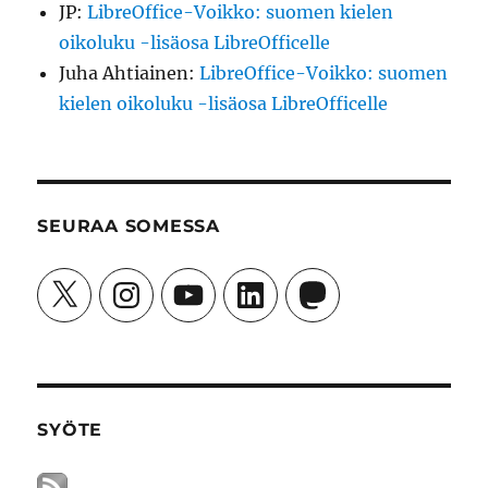
JP
:
LibreOffice-Voikko: suomen kielen
oikoluku -lisäosa LibreOfficelle
Juha Ahtiainen
:
LibreOffice-Voikko: suomen
kielen oikoluku -lisäosa LibreOfficelle
SEURAA SOMESSA
X
Instagram
YouTube
LinkedIn
Mastodon
SYÖTE