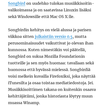
Songbird
on uudehko tulokas musiikkisoitin-
valikoimassa ja on saatavissa Linuxin lisäksi
sekä Windowsille että Mac OS X:lle.
Songbirdin kehitys on vielä alussa ja parisen
viikkoa sitten
julkaistiin versio 0.5
, mutta
perusominaisuudet vaikuttivat jo olevan ihan
kunnossa. Kuten nimestäkin voi päätellä,
Songbird on sukua Mozilla Foundationin
tuotteille ja sen myös huomaa: tavallaan sekä
huonossa että hyvässä mielessä. Songbirdiä
voisi melkein kuvailla Firefoxiksi, joka näyttää
iTunesilta ja osaa toistaa mediatiedostoja. Jei.
Musiikkisoittimen takana on kuitenkin osaava
kehittäjätiimi, jonka historiasta löytyy muun
muassa Winamp.