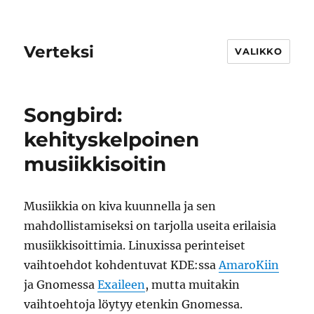
Verteksi
VALIKKO
Songbird:
kehityskelpoinen
musiikkisoitin
Musiikkia on kiva kuunnella ja sen
mahdollistamiseksi on tarjolla useita erilaisia
musiikkisoittimia. Linuxissa perinteiset
vaihtoehdot kohdentuvat KDE:ssa
AmaroKiin
ja Gnomessa
Exaileen
, mutta muitakin
vaihtoehtoja löytyy etenkin Gnomessa.