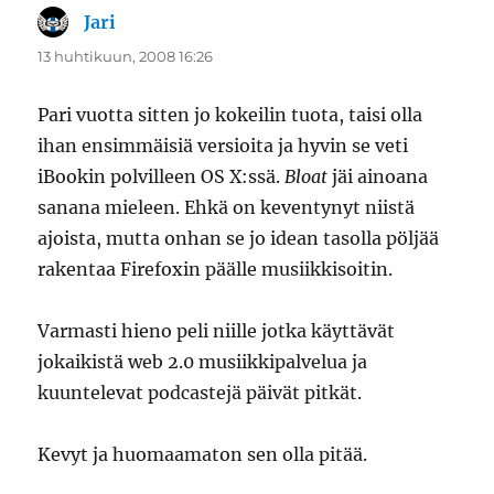
Jari
sanoo:
13 huhtikuun, 2008 16:26
Pari vuotta sitten jo kokeilin tuota, taisi olla
ihan ensimmäisiä versioita ja hyvin se veti
iBookin polvilleen OS X:ssä.
Bloat
jäi ainoana
sanana mieleen. Ehkä on keventynyt niistä
ajoista, mutta onhan se jo idean tasolla pöljää
rakentaa Firefoxin päälle musiikkisoitin.
Varmasti hieno peli niille jotka käyttävät
jokaikistä web 2.0 musiikkipalvelua ja
kuuntelevat podcastejä päivät pitkät.
Kevyt ja huomaamaton sen olla pitää.