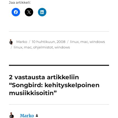
Jaa artikkeli:
Kirjoittaja
Julkaistu
Kategoriat
Marko
10 huhtikuun, 2008
linux
,
mac
,
windows
Avainsanat
linux
,
mac
,
ohjelmistot
,
windows
2 vastausta artikkeliin
“Songbird: kehityskelpoinen
musiikkisoitin”
Marko
sanoo: