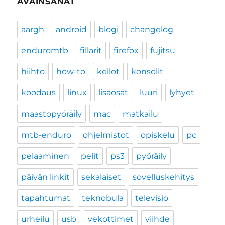
AVAINSANAT
aargh
android
blogi
changelog
enduromtb
fillarit
firefox
fujitsu
hiihto
how-to
kellot
konsolit
koodaus
linux
lisäosat
luuri
lyhyet
maastopyöräily
mac
matkailu
mtb-enduro
ohjelmistot
opiskelu
pc
pelaaminen
pelit
ps3
pyöräily
päivän linkit
sekalaiset
sovelluskehitys
tapahtumat
teknobula
televisio
urheilu
usb
vekottimet
viihde