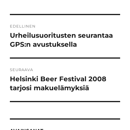
Artikkelien
EDELLINEN
selaus
Urheilusuoritusten seurantaa
Edellinen
artikkeli:
GPS:n avustuksella
SEURAAVA
Helsinki Beer Festival 2008
Seuraava
artikkeli:
tarjosi makuelämyksiä