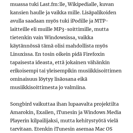
muassa tuki Last.fm:lle, Wikipedialle, kuvan
kansien haulle ja vaikka mille. Lisäpalikoiden
avulla saadaan myös tuki iPodille ja MTP-
laitteille eli muille MP3-soittimille, mutta
tietenkin vain Windowsissa, vaikka
käytännössä tämä olisi mahdollista myös
Linuxissa. En tosin oikein pidä Firefoxin
tapaisesta ideasta, että jokainen vähänkin
erikoisempi tai yleisempikin musiikkisoittimen
ominaisuus löytyy lisäosana eikä
musiikkisoittimesta jo valmiina.
Songbird vaikuttaa ihan lupaavalta projektilta
Amarokin, Exailen, iTunesin ja Windows Media
Playerin kilpailijaksi, mutta kehitystyötä vielä
tarvitaan. Etenkin iTunesin asemaa Mac OS