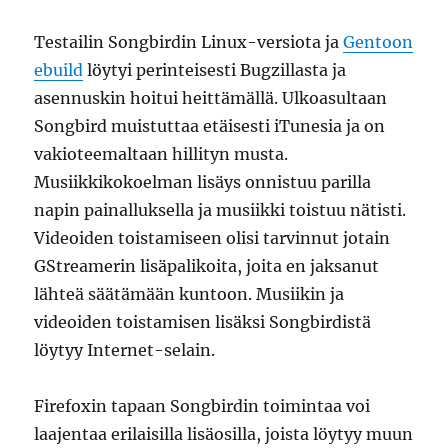
Testailin Songbirdin Linux-versiota ja
Gentoon
ebuild
löytyi perinteisesti Bugzillasta ja
asennuskin hoitui heittämällä. Ulkoasultaan
Songbird muistuttaa etäisesti iTunesia ja on
vakioteemaltaan hillityn musta.
Musiikkikokoelman lisäys onnistuu parilla
napin painalluksella ja musiikki toistuu nätisti.
Videoiden toistamiseen olisi tarvinnut jotain
GStreamerin lisäpalikoita, joita en jaksanut
lähteä säätämään kuntoon. Musiikin ja
videoiden toistamisen lisäksi Songbirdistä
löytyy Internet-selain.
Firefoxin tapaan Songbirdin toimintaa voi
laajentaa erilaisilla lisäosilla, joista löytyy muun