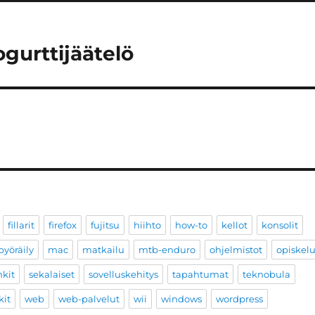
gurttijäätelö
fillarit
firefox
fujitsu
hiihto
how-to
kellot
konsolit
yöräily
mac
matkailu
mtb-enduro
ohjelmistot
opiskel
nkit
sekalaiset
sovelluskehitys
tapahtumat
teknobula
kit
web
web-palvelut
wii
windows
wordpress