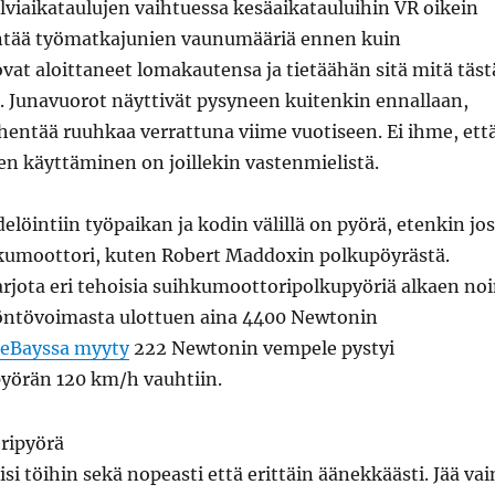
alviaikataulujen vaihtuessa kesäaikatauluihin VR oikein
ntää työmatkajunien vaunumääriä ennen kuin
vat aloittaneet lomakautensa ja tietäähän sitä mitä täst
. Junavuorot näyttivät pysyneen kuitenkin ennallaan,
hentää ruuhkaa verrattuna viime vuotiseen. Ei ihme, ett
een käyttäminen on joillekin vastenmielistä.
elöintiin työpaikan ja kodin välillä on pyörä, etenkin jos
ihkumoottori, kuten Robert Maddoxin polkupöyrästä.
rjota eri tehoisia suihkumoottoripolkupyöriä alkaen no
öntövoimasta ulottuen aina 4400 Newtonin
eBayssa myyty
222 Newtonin vempele pystyi
yörän 120 km/h vauhtiin.
isi töihin sekä nopeasti että erittäin äänekkäästi. Jää vai