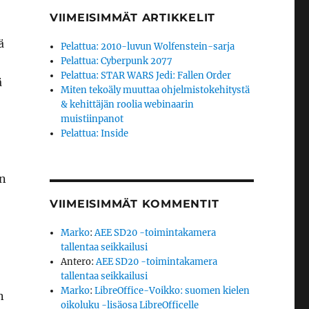
VIIMEISIMMÄT ARTIKKELIT
ä
Pelattua: 2010-luvun Wolfenstein-sarja
Pelattua: Cyberpunk 2077
Pelattua: STAR WARS Jedi: Fallen Order
ä
Miten tekoäly muuttaa ohjelmistokehitystä
& kehittäjän roolia webinaarin
muistiinpanot
Pelattua: Inside
in
VIIMEISIMMÄT KOMMENTIT
Marko
:
AEE SD20 -toimintakamera
tallentaa seikkailusi
Antero
:
AEE SD20 -toimintakamera
tallentaa seikkailusi
Marko
:
LibreOffice-Voikko: suomen kielen
n
oikoluku -lisäosa LibreOfficelle