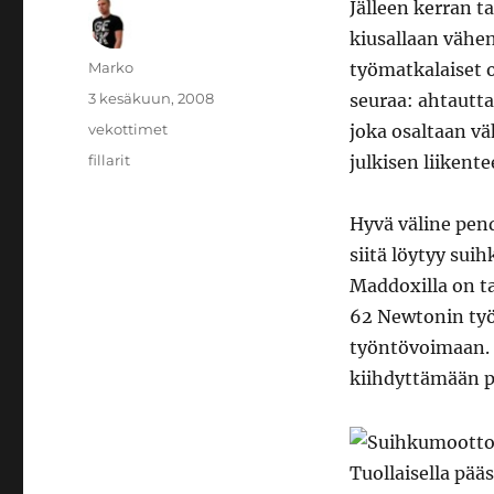
Jälleen kerran t
kiusallaan vähe
Kirjoittaja
Marko
työmatkalaiset o
Julkaistu
3 kesäkuun, 2008
seuraa: ahtautta
Kategoriat
vekottimet
joka osaltaan vä
Avainsanat
fillarit
julkisen liikent
Hyvä väline pend
siitä löytyy su
Maddoxilla on ta
62 Newtonin ty
työntövoimaan.
kiihdyttämään p
Tuollaisella pääs