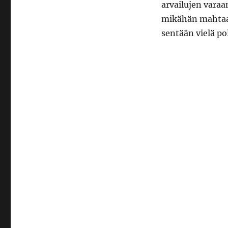
arvailujen varaa
mikähän mahtaa o
sentään vielä po