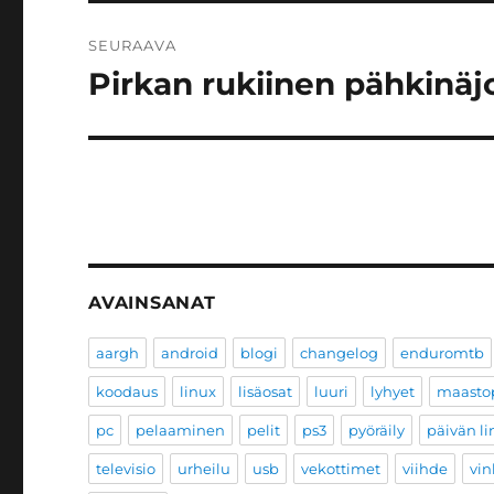
SEURAAVA
Pirkan rukiinen pähkinäjo
Seuraava
artikkeli:
AVAINSANAT
aargh
android
blogi
changelog
enduromtb
koodaus
linux
lisäosat
luuri
lyhyet
maastop
pc
pelaaminen
pelit
ps3
pyöräily
päivän li
televisio
urheilu
usb
vekottimet
viihde
vin