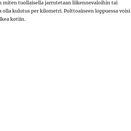
n miten tuollaisella jarrutetaan liikennevaloihin tai
lla kulutus per kilometri. Polttoaineen loppuessa voisi
lkea kotiin.