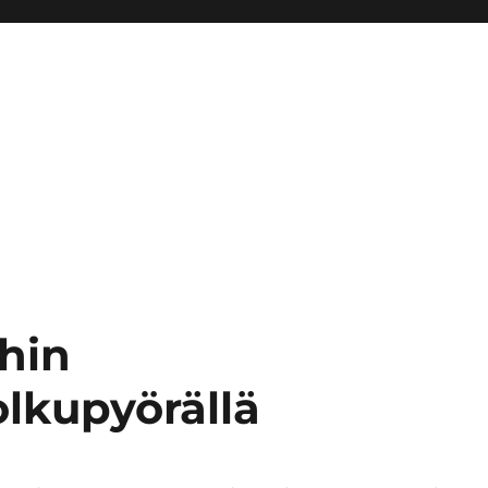
ihin
lkupyörällä