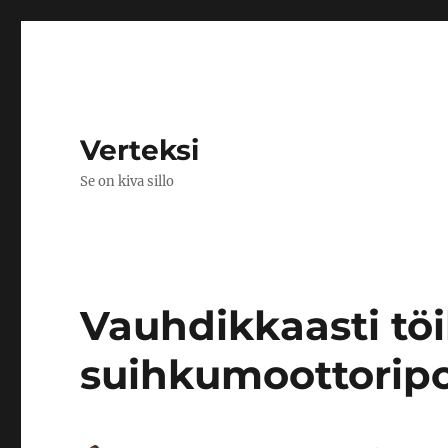
Verteksi
Se on kiva sillo
Vauhdikkaasti tö
suihkumoottoripo