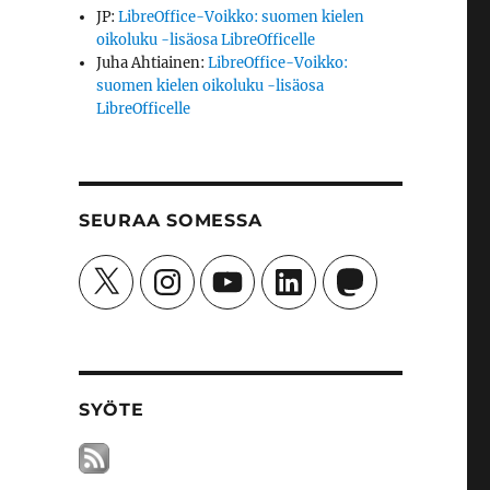
JP
:
LibreOffice-Voikko: suomen kielen
oikoluku -lisäosa LibreOfficelle
Juha Ahtiainen
:
LibreOffice-Voikko:
suomen kielen oikoluku -lisäosa
LibreOfficelle
SEURAA SOMESSA
X
Instagram
YouTube
LinkedIn
Mastodon
SYÖTE