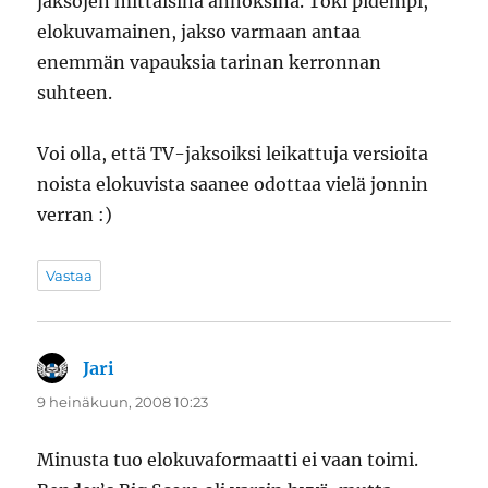
jaksojen mittaisina annoksina. Toki pidempi,
elokuvamainen, jakso varmaan antaa
enemmän vapauksia tarinan kerronnan
suhteen.
Voi olla, että TV-jaksoiksi leikattuja versioita
noista elokuvista saanee odottaa vielä jonnin
verran :)
Vastaa
Jari
sanoo:
9 heinäkuun, 2008 10:23
Minusta tuo elokuvaformaatti ei vaan toimi.