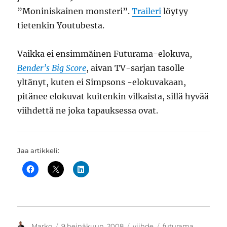
”Moniniskainen monsteri”.
Traileri
löytyy
tietenkin Youtubesta.
Vaikka ei ensimmäinen Futurama-elokuva,
Bender’s Big Score
, aivan TV-sarjan tasolle
yltänyt, kuten ei Simpsons -elokuvakaan,
pitänee elokuvat kuitenkin vilkaista, sillä hyvää
viihdettä ne joka tapauksessa ovat.
Jaa artikkeli:
Kirjoittaja
Julkaistu
Kategoriat
Avainsanat
Marko
9 heinäkuun, 2008
viihde
futurama
,