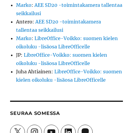
Marko
:
AEE SD20 -toimintakamera tallentaa
seikkailusi
Antero
:
AEE SD20 -toimintakamera
tallentaa seikkailusi
Marko
:
LibreOffice-Voikko: suomen kielen
oikoluku -lisäosa LibreOfficelle
JP
:
LibreOffice-Voikko: suomen kielen
oikoluku -lisäosa LibreOfficelle
Juha Ahtiainen
:
LibreOffice-Voikko: suomen
kielen oikoluku -lisäosa LibreOfficelle
SEURAA SOMESSA
X
Instagram
YouTube
LinkedIn
Mastodon