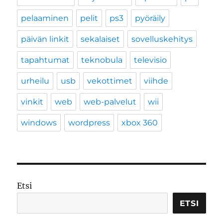
pelaaminen
pelit
ps3
pyöräily
päivän linkit
sekalaiset
sovelluskehitys
tapahtumat
teknobula
televisio
urheilu
usb
vekottimet
viihde
vinkit
web
web-palvelut
wii
windows
wordpress
xbox 360
Etsi
ETSI