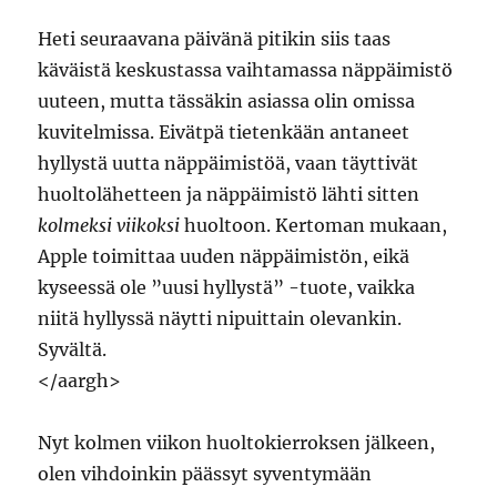
Heti seuraavana päivänä pitikin siis taas
käväistä keskustassa vaihtamassa näppäimistö
uuteen, mutta tässäkin asiassa olin omissa
kuvitelmissa. Eivätpä tietenkään antaneet
hyllystä uutta näppäimistöä, vaan täyttivät
huoltolähetteen ja näppäimistö lähti sitten
kolmeksi viikoksi
huoltoon. Kertoman mukaan,
Apple toimittaa uuden näppäimistön, eikä
kyseessä ole ”uusi hyllystä” -tuote, vaikka
niitä hyllyssä näytti nipuittain olevankin.
Syvältä.
</aargh>
Nyt kolmen viikon huoltokierroksen jälkeen,
olen vihdoinkin päässyt syventymään