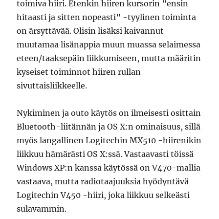
toimiva hiiri. Etenkin hiiren kursorin ”ensin
hitaasti ja sitten nopeasti” -tyylinen toiminta
on ärsyttävää. Olisin lisäksi kaivannut
muutamaa lisänappia muun muassa selaimessa
eteen/taaksepäin liikkumiseen, mutta määritin
kyseiset toiminnot hiiren rullan
sivuttaisliikkeelle.
Nykiminen ja outo käytös on ilmeisesti osittain
Bluetooth-liitännän ja OS X:n ominaisuus, sillä
myös langallinen Logitechin MX510 -hiirenikin
liikkuu hämärästi OS X:ssä. Vastaavasti töissä
Windows XP:n kanssa käytössä on V470-mallia
vastaava, mutta radiotaajuuksia hyödyntävä
Logitechin V450 -hiiri, joka liikkuu selkeästi
sulavammin.