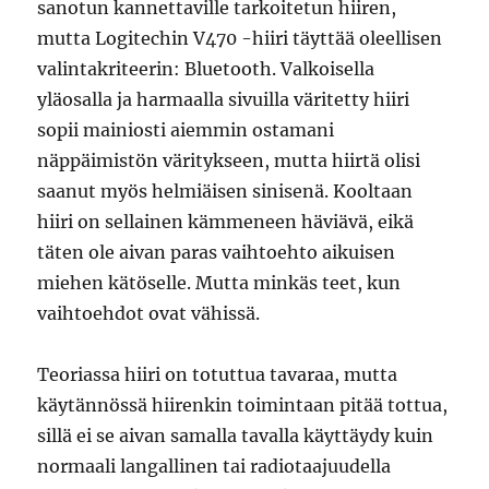
sanotun kannettaville tarkoitetun hiiren,
mutta Logitechin V470 -hiiri täyttää oleellisen
valintakriteerin: Bluetooth. Valkoisella
yläosalla ja harmaalla sivuilla väritetty hiiri
sopii mainiosti aiemmin ostamani
näppäimistön väritykseen, mutta hiirtä olisi
saanut myös helmiäisen sinisenä. Kooltaan
hiiri on sellainen kämmeneen häviävä, eikä
täten ole aivan paras vaihtoehto aikuisen
miehen kätöselle. Mutta minkäs teet, kun
vaihtoehdot ovat vähissä.
Teoriassa hiiri on totuttua tavaraa, mutta
käytännössä hiirenkin toimintaan pitää tottua,
sillä ei se aivan samalla tavalla käyttäydy kuin
normaali langallinen tai radiotaajuudella