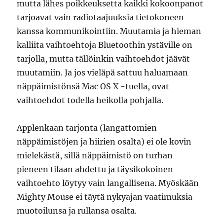
mutta lähes poikkeuksetta kaikki kokoonpanot
tarjoavat vain radiotaajuuksia tietokoneen
kanssa kommunikointiin. Muutamia ja hieman
kalliita vaihtoehtoja Bluetoothin ystäville on
tarjolla, mutta tällöinkin vaihtoehdot jäävät
muutamiin. Ja jos vieläpä sattuu haluamaan
näppäimistönsä Mac OS X -tuella, ovat
vaihtoehdot todella heikolla pohjalla.
Applenkaan tarjonta (langattomien
näppäimistöjen ja hiirien osalta) ei ole kovin
mielekästä, sillä näppäimistö on turhan
pieneen tilaan ahdettu ja täysikokoinen
vaihtoehto löytyy vain langallisena. Myöskään
Mighty Mouse ei täytä nykyajan vaatimuksia
muotoilunsa ja rullansa osalta.