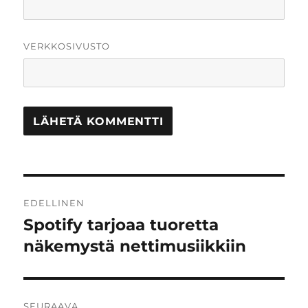
VERKKOSIVUSTO
Artikkelien
EDELLINEN
selaus
Spotify tarjoaa tuoretta
Edellinen
artikkeli:
näkemystä nettimusiikkiin
SEURAAVA