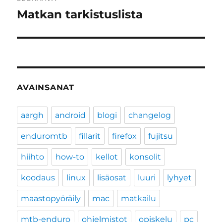
Matkan tarkistuslista
Seuraava
artikkeli:
AVAINSANAT
aargh
android
blogi
changelog
enduromtb
fillarit
firefox
fujitsu
hiihto
how-to
kellot
konsolit
koodaus
linux
lisäosat
luuri
lyhyet
maastopyöräily
mac
matkailu
mtb-enduro
ohjelmistot
opiskelu
pc