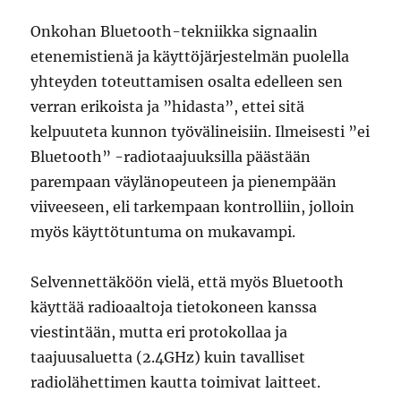
Onkohan Bluetooth-tekniikka signaalin
etenemistienä ja käyttöjärjestelmän puolella
yhteyden toteuttamisen osalta edelleen sen
verran erikoista ja ”hidasta”, ettei sitä
kelpuuteta kunnon työvälineisiin. Ilmeisesti ”ei
Bluetooth” -radiotaajuuksilla päästään
parempaan väylänopeuteen ja pienempään
viiveeseen, eli tarkempaan kontrolliin, jolloin
myös käyttötuntuma on mukavampi.
Selvennettäköön vielä, että myös Bluetooth
käyttää radioaaltoja tietokoneen kanssa
viestintään, mutta eri protokollaa ja
taajuusaluetta (2.4GHz) kuin tavalliset
radiolähettimen kautta toimivat laitteet.