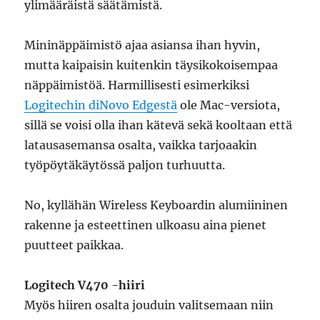
ylimääräistä säätämistä.
Mininäppäimistö ajaa asiansa ihan hyvin,
mutta kaipaisin kuitenkin täysikokoisempaa
näppäimistöä. Harmillisesti esimerkiksi
Logitechin diNovo Edgestä
ole Mac-versiota,
sillä se voisi olla ihan kätevä sekä kooltaan että
latausasemansa osalta, vaikka tarjoaakin
työpöytäkäytössä paljon turhuutta.
No, kyllähän Wireless Keyboardin alumiininen
rakenne ja esteettinen ulkoasu aina pienet
puutteet paikkaa.
Logitech V470 -hiiri
Myös hiiren osalta jouduin valitsemaan niin