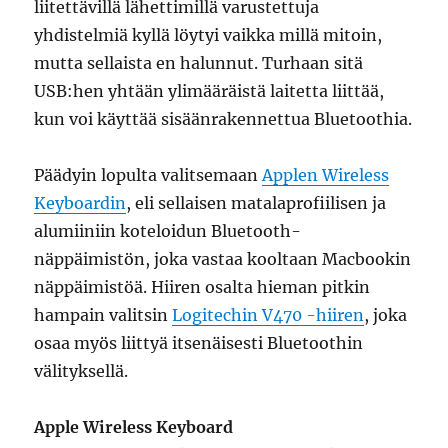
liitettävillä lähettimillä varustettuja
yhdistelmiä kyllä löytyi vaikka millä mitoin,
mutta sellaista en halunnut. Turhaan sitä
USB:hen yhtään ylimääräistä laitetta liittää,
kun voi käyttää sisäänrakennettua Bluetoothia.
Päädyin lopulta valitsemaan
Applen Wireless
Keyboardin
, eli sellaisen matalaprofiilisen ja
alumiiniin koteloidun Bluetooth-
näppäimistön, joka vastaa kooltaan Macbookin
näppäimistöä. Hiiren osalta hieman pitkin
hampain valitsin
Logitechin V470 -hiiren
, joka
osaa myös liittyä itsenäisesti Bluetoothin
välityksellä.
Apple Wireless Keyboard