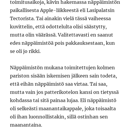
toimitusaikoja, kävin hakemassa näppäimistön
paikallisesta Apple-liikkeestä eli Lasipalatsin
Tectorista. Tai ainakin vielä tässä vaiheessa
kuvittelin, että odottelulta olisi säästytty,
mutta olin väärässä. Valitettavasti en saanut
edes näppäimistöä pois pakkauksestaan, kun
se oli jo rikki.
Näppäimistön mukana toimitettujen kolmen
pariston sisään iskemisen jälkeen sain todeta,
että eihän näppäimistö saa virtaa. Tai saa,
mutta vain jos patterikotelon kansi on tietyssä
kohdassa tai sitä painaa lujaa. Eli näppäimistö
oli selkeästi maanantaikappale, joka toisaalta
oli ihan luonnollistakin, sillä ostinhan sen
maanantaina.