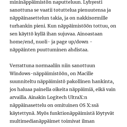
mininäppäimistön naputteluun. Lyhyesti
sanottuna se vaatii totuttelua pienuutensa ja
näppäinasettelun takia, ja on nakkisormille
turhankin pieni. Kun näppäimistöön tottuu, on
sen käyttö kyllä ihan sujuvaa. Ainoastaan
home/end, nuoli- ja page up/down -
näppäinten puuttuminen ahdistaa.
Verrattuna normaaliin niin sanottuun
Windows-näppäimistöön, on Macille
suunniteltu näppäimistö pakollinen hankinta,
jos haluaa painella oikeita näppäimiä, eikä vain
arvailla. Ainakin Logitech UltraX:n
näppäinasettelu on omituinen OS X:ssä
käytettynä. Myös funktionäppäimistä löytyvät
multimedianäppäimet toimivat ilman