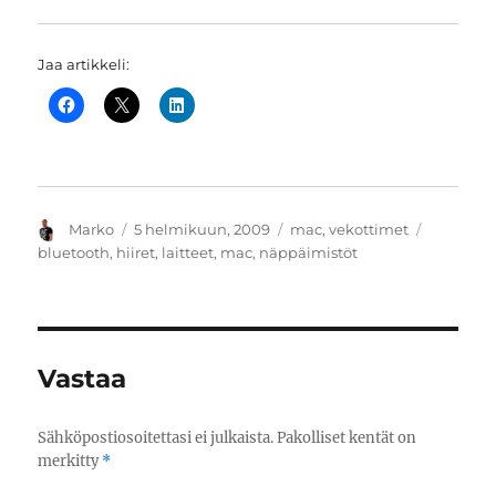
Jaa artikkeli:
Kirjoittaja
Julkaistu
Kategoriat
Avainsan
Marko
5 helmikuun, 2009
mac
,
vekottimet
bluetooth
,
hiiret
,
laitteet
,
mac
,
näppäimistöt
Vastaa
Sähköpostiosoitettasi ei julkaista.
Pakolliset kentät on
merkitty
*