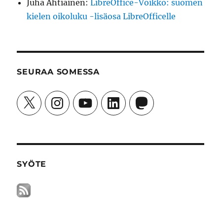
Juha Ahtiainen
:
LibreOffice-Voikko: suomen
kielen oikoluku -lisäosa LibreOfficelle
SEURAA SOMESSA
X
Instagram
YouTube
LinkedIn
Mastodon
SYÖTE