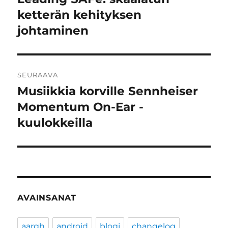
artikkeli:
ketterän kehityksen
johtaminen
SEURAAVA
Musiikkia korville Sennheiser
Seuraava
artikkeli:
Momentum On-Ear -
kuulokkeilla
AVAINSANAT
aargh
android
blogi
changelog