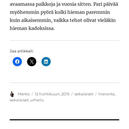
avaamassa paikkoja ja vuosia sitten. Pari päivää
myöhemmin pyörä kulki hieman paremmin
kuin aikaisemmin, vaikka tehot olivat vieläkin
hieman kadoksissa.
Jaa artikkeli:
Kirjoittaja
Julkaistu
Kategoriat
Avainsanat
Marko
12 huhtikuun, 2015
sekalaiset
hieronta
,
sekalaiset
,
urheilu