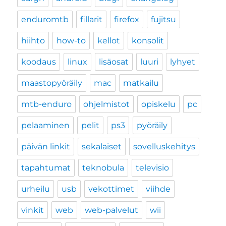
enduromtb
fillarit
firefox
fujitsu
hiihto
how-to
kellot
konsolit
koodaus
linux
lisäosat
luuri
lyhyet
maastopyöräily
mac
matkailu
mtb-enduro
ohjelmistot
opiskelu
pc
pelaaminen
pelit
ps3
pyöräily
päivän linkit
sekalaiset
sovelluskehitys
tapahtumat
teknobula
televisio
urheilu
usb
vekottimet
viihde
vinkit
web
web-palvelut
wii