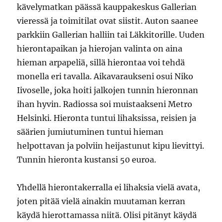
kävelymatkan päässä kauppakeskus Gallerian
vieressä ja toimitilat ovat siistit. Auton saanee
parkkiin Gallerian halliin tai Läkkitorille. Uuden
hierontapaikan ja hierojan valinta on aina
hieman arpapeliä, sillä hierontaa voi tehdä
monella eri tavalla. Aikavaraukseni osui Niko
Iivoselle, joka hoiti jalkojen tunnin hieronnan
ihan hyvin. Radiossa soi muistaakseni Metro
Helsinki. Hieronta tuntui lihaksissa, reisien ja
säärien jumiutuminen tuntui hieman
helpottavan ja polviin heijastunut kipu lievittyi.
Tunnin hieronta kustansi 50 euroa.
Yhdellä hierontakerralla ei lihaksia vielä avata,
joten pitää vielä ainakin muutaman kerran
käydä hierottamassa niitä. Olisi pitänyt käydä