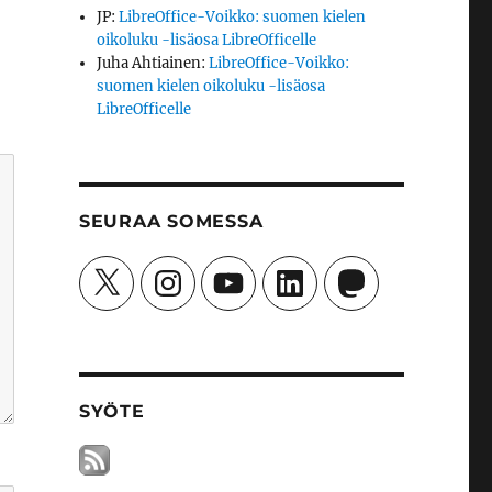
JP
:
LibreOffice-Voikko: suomen kielen
oikoluku -lisäosa LibreOfficelle
Juha Ahtiainen
:
LibreOffice-Voikko:
suomen kielen oikoluku -lisäosa
LibreOfficelle
SEURAA SOMESSA
X
Instagram
YouTube
LinkedIn
Mastodon
SYÖTE