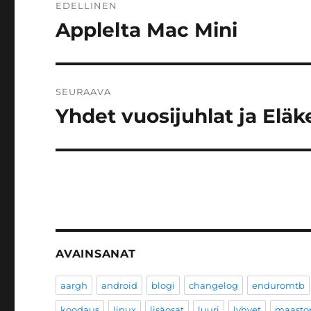
EDELLINEN
selaus
Applelta Mac Mini
Edellinen
artikkeli:
SEURAAVA
Yhdet vuosijuhlat ja Eläke
Seuraava
artikkeli:
AVAINSANAT
aargh
android
blogi
changelog
enduromtb
koodaus
linux
lisäosat
luuri
lyhyet
maastop