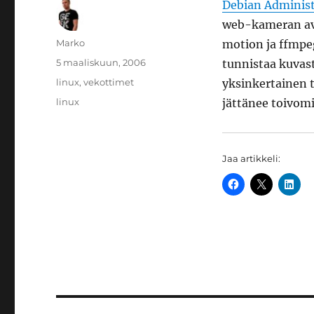
Debian Administ
web-kameran avu
Kirjoittaja
Marko
motion ja ffmpe
Julkaistu
5 maaliskuun, 2006
tunnistaa kuvast
Kategoriat
linux
,
vekottimet
yksinkertainen 
Avainsanat
linux
jättänee toivomi
Jaa artikkeli: