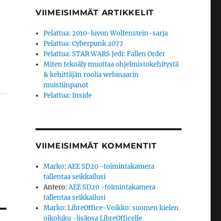
VIIMEISIMMÄT ARTIKKELIT
Pelattua: 2010-luvun Wolfenstein-sarja
Pelattua: Cyberpunk 2077
Pelattua: STAR WARS Jedi: Fallen Order
Miten tekoäly muuttaa ohjelmistokehitystä
& kehittäjän roolia webinaarin
muistiinpanot
Pelattua: Inside
VIIMEISIMMÄT KOMMENTIT
Marko
:
AEE SD20 -toimintakamera
tallentaa seikkailusi
Antero
:
AEE SD20 -toimintakamera
tallentaa seikkailusi
Marko
:
LibreOffice-Voikko: suomen kielen
oikoluku -lisäosa LibreOfficelle