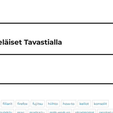
läiset Tavastialla
fillarit
firefox
fujitsu
hiihto
how-to
kellot
konsolit
yöräily
mac
matkailu
mtb-enduro
ohjelmistot
opiskel