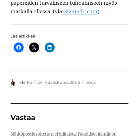
papereiden turvalliseen tuhoamiseen myös
matkalla ollessa. (via
Gizmodo.com
)
Jaa artikkeli:
Kirjoittaja
Julkaistu
Kategoriat
Marko
24 maaliskuun, 2006
linux
Vastaa
Sähköpostiosoitettasi ei julkaista.
Pakolliset kentät on