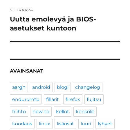
SEURAAVA
Uutta emolevyä ja BIOS-
Seuraava
artikkeli:
asetukset kuntoon
AVAINSANAT
aargh
android
blogi
changelog
enduromtb
fillarit
firefox
fujitsu
hiihto
how-to
kellot
konsolit
koodaus
linux
lisäosat
luuri
lyhyet