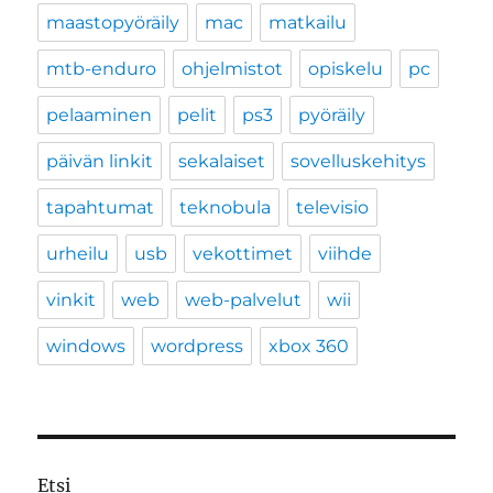
maastopyöräily
mac
matkailu
mtb-enduro
ohjelmistot
opiskelu
pc
pelaaminen
pelit
ps3
pyöräily
päivän linkit
sekalaiset
sovelluskehitys
tapahtumat
teknobula
televisio
urheilu
usb
vekottimet
viihde
vinkit
web
web-palvelut
wii
windows
wordpress
xbox 360
Etsi