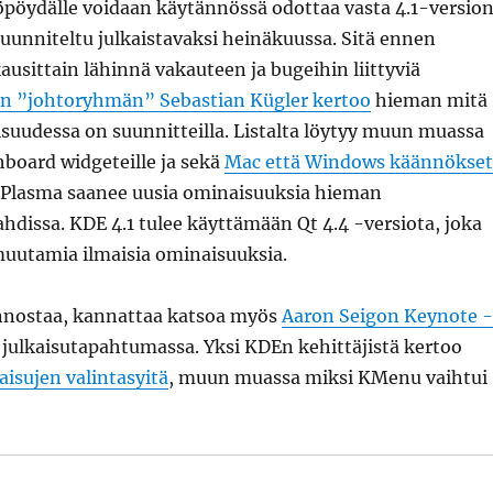
öpöydälle voidaan käytännössä odottaa vasta 4.1-versio
uunniteltu julkaistavaksi heinäkuussa. Sitä ennen
ausittain lähinnä vakauteen ja bugeihin liittyviä
n ”johtoryhmän” Sebastian Kügler kertoo
hieman mitä
aisuudessa on suunnitteilla. Listalta löytyy muun muassa
board widgeteille ja sekä
Mac että Windows käännökset
i Plasma saanee uusia ominaisuuksia hieman
dissa. KDE 4.1 tulee käyttämään Qt 4.4 -versiota, joka
utamia ilmaisia ominaisuuksia.
innostaa, kannattaa katsoa myös
Aaron Seigon Keynote -
julkaisutapahtumassa. Yksi KDEn kehittäjistä kertoo
isujen valintasyitä
, muun muassa miksi KMenu vaihtui