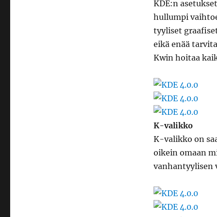
KDE:n asetukset 
hullumpi vaihtoe
tyyliset graafis
eikä enää tarvit
Kwin hoitaa kaik
K-valikko
K-valikko on saa
oikein omaan mi
vanhantyylisen 