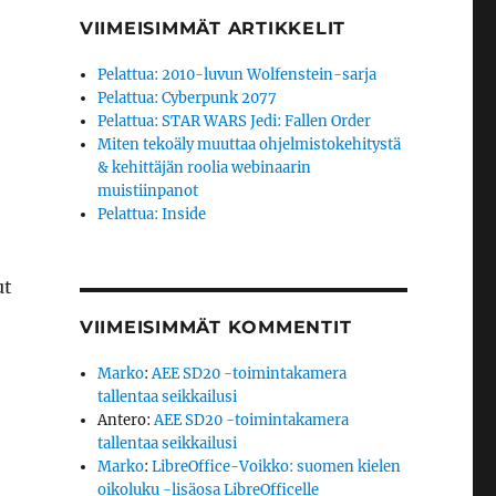
VIIMEISIMMÄT ARTIKKELIT
Pelattua: 2010-luvun Wolfenstein-sarja
Pelattua: Cyberpunk 2077
Pelattua: STAR WARS Jedi: Fallen Order
Miten tekoäly muuttaa ohjelmistokehitystä
& kehittäjän roolia webinaarin
muistiinpanot
Pelattua: Inside
ut
VIIMEISIMMÄT KOMMENTIT
Marko
:
AEE SD20 -toimintakamera
tallentaa seikkailusi
Antero
:
AEE SD20 -toimintakamera
tallentaa seikkailusi
Marko
:
LibreOffice-Voikko: suomen kielen
oikoluku -lisäosa LibreOfficelle