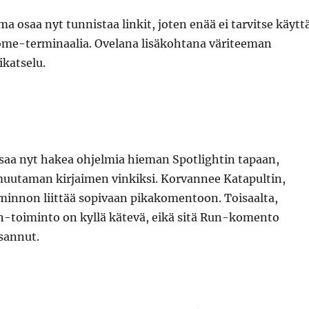
a osaa nyt tunnistaa linkit, joten enää ei tarvitse käytt
me-terminaalia. Ovelana lisäkohtana väriteeman
ikatselu.
a nyt hakea ohjelmia hieman Spotlightin tapaan,
uutaman kirjaimen vinkiksi. Korvannee Katapultin,
minnon liittää sopivaan pikakomentoon. Toisaalta,
in-toiminto on kyllä kätevä, eikä sitä Run-komento
sannut.