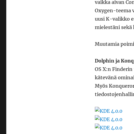
vaikka aivan Co
Oxygen-teema vai
uusi K-valikko 
mielestäni sekä
Muutamia poimin
Dolphin ja Kon
OS X:n Finderin 
kätevänä ominai
Myös Konqueror 
tiedostojenhalli