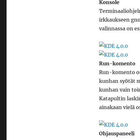
Konsole
Terminaaliohjelm
irkkaukseen gno
valinnassa on es
Run-komento
Run-komento osa
kunhan syötät m
kunhan vain toi
Katapultin lask
ainakaan vielä o
Ohjauspaneeli