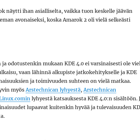
 näytti ihan asialliselta, vaikka tuon keskelle jäävän
hieman avonaiseksi, koska Amarok 2 oli vielä selkeästi
ja odotustenkin mukaan KDE 4.0 ei varsinaisesti ole vie
lkaisu, vaan lähinnä alkupiste jatkokehitykselle ja KDE
naisuuksien ja toimivuuden suhteen on vielä matkaa.
yvin myös
Arstechnican lyhyestä
,
Arstechnican
Linux.comin
lyhyestä katsauksesta KDE 4.0:n sisältöön. 
inaisuudet lupaavat kuitenkin hyvää ja tulevaisuuden K
a.