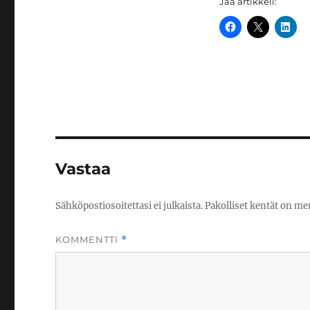
Jaa artikkeli:
Vastaa
Sähköpostiosoitettasi ei julkaista.
Pakolliset kentät on me
KOMMENTTI
*