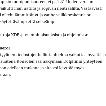
mpizin monipuolisuuteen ei päästä. Uuden version
kutti ihan nätiltä ja sopivan neutraalilta. Vastaavasti
ei oikein lämmittänyt ja vanha valikkorakenne on
 käytettävämpi että selkeämpi.
toja KDE 4.0:n ominaisuuksista ja ohjelmista:
queror
tyylinen tiedostojenhallintaohjelma vaikuttaa hyvältä ja
suutena Konsolen saa näkymään Dolphinin yhteyteen.
on edelleen mukana ja sitä voi käyttää myös
ntaan.