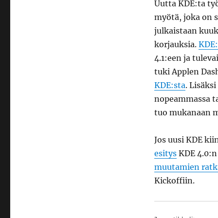
Uutta KDE:ta ty
myötä, joka on s
julkaistaan kuuk
korjauksia.
KDE:
4.1:een ja tulev
tuki Applen Dash
KDE:sta
. Lisäks
nopeammassa tah
tuo mukanaan mu
Jos uusi KDE ki
esitys
KDE 4.0:n 
muutamien ratka
Kickoffiin.