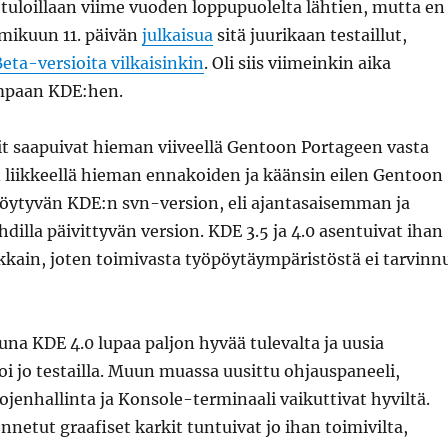
 tuloillaan viime vuoden loppupuolelta lähtien, mutta en
mikuun 11. päivän
julkaisua
sitä juurikaan testaillut,
eta-versioita vilkaisinkin
. Oli siis viimeinkin aika
impaan KDE:hen.
it saapuivat hieman viiveellä Gentoon Portageen vasta
n liikkeellä hieman ennakoiden ja käänsin eilen Gentoon
löytyvän KDE:n svn-version, eli ajantasaisemman ja
illa päivittyvän version. KDE 3.5 ja 4.0 asentuivat ihan
kkain, joten toimivasta työpöytäympäristöstä ei tarvinn
una KDE 4.0 lupaa paljon hyvää tulevalta ja uusia
i jo testailla. Muun muassa uusittu ohjauspaneeli,
jenhallinta ja Konsole-terminaali vaikuttivat hyviltä.
netut graafiset karkit tuntuivat jo ihan toimivilta,