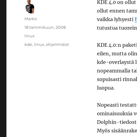
KDE 4.0 on ollut
ollut ennen tam
Kirjoittaja
Marko
vaikka lyhyesti
B
Julkaistu
18 tammikuun, 2008
tutustua tuore
Kategoriat
linux
Avainsanat
kde
,
linux
,
ohjelmistot
KDE 4.0:n paket
eilen, mutta oli
kde-overlaystä 
nopeammalla tahd
sopuisasti rinna
luopua.
Nopeasti testatt
ominaisuuksia vo
Dolphin-tiedosto
Myös sisäänraken