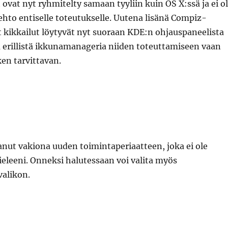
ovat nyt ryhmitelty samaan tyyliin kuin OS X:ssä ja ei o
hto entiselle toteutukselle. Uutena lisänä Compiz-
et kikkailut löytyvät nyt suoraan KDE:n ohjauspaneelista
a erillistä ikkunamanageria niiden toteuttamiseen vaan
en tarvittavan.
nut vakiona uuden toimintaperiaatteen, joka ei ole
eleeni. Onneksi halutessaan voi valita myös
valikon.