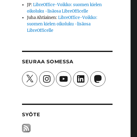
JP
:
LibreOffice-Voikko: suomen kielen
oikoluku -lisäosa LibreOfficelle
Juha Ahtiainen
:
LibreOffice-Voikko:
suomen kielen oikoluku -lisäosa
LibreOfficelle
SEURAA SOMESSA
X
Instagram
YouTube
LinkedIn
Mastodon
SYÖTE