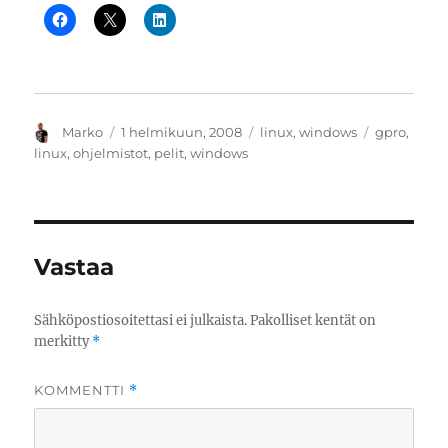
Kirjoittaja
Julkaistu
Kategoriat
Avainsanat
Marko
1 helmikuun, 2008
linux
,
windows
gpro
,
linux
,
ohjelmistot
,
pelit
,
windows
Vastaa
Sähköpostiosoitettasi ei julkaista.
Pakolliset kentät on
merkitty
*
KOMMENTTI
*