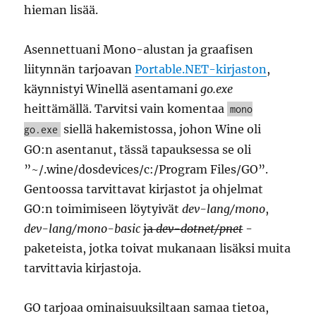
hieman lisää.
Asennettuani Mono-alustan ja graafisen
liitynnän tarjoavan
Portable.NET-kirjaston
,
käynnistyi Winellä asentamani
go.exe
heittämällä. Tarvitsi vain komentaa
mono
siellä hakemistossa, johon Wine oli
go.exe
GO:n asentanut, tässä tapauksessa se oli
”~/.wine/dosdevices/c:/Program Files/GO”.
Gentoossa tarvittavat kirjastot ja ohjelmat
GO:n toimimiseen löytyivät
dev-lang/mono
,
dev-lang/mono-basic
ja
dev-dotnet/pnet
-
paketeista, jotka toivat mukanaan lisäksi muita
tarvittavia kirjastoja.
GO tarjoaa ominaisuuksiltaan samaa tietoa,