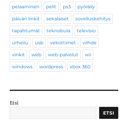
pelaaminen
pelit
ps3
pyöräily
päivän linkit
sekalaiset
sovelluskehitys
tapahtumat
teknobula
televisio
urheilu
usb
vekottimet
viihde
vinkit
web
web-palvelut
wii
windows
wordpress
xbox 360
Etsi
ETSI