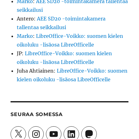
Marko
:
AEE SD20 -toimintakamera tallentaa
seikkailusi
Antero
:
AEE SD20 -toimintakamera
tallentaa seikkailusi
Marko
:
LibreOffice-Voikko: suomen kielen
oikoluku -lisäosa LibreOfficelle
JP
:
LibreOffice-Voikko: suomen kielen
oikoluku -lisäosa LibreOfficelle
Juha Ahtiainen
:
LibreOffice-Voikko: suomen
kielen oikoluku -lisäosa LibreOfficelle
SEURAA SOMESSA
X
Instagram
YouTube
LinkedIn
Mastodon