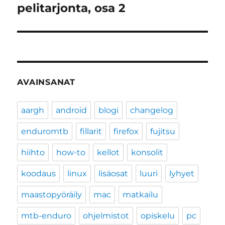
artikkeli:
pelitarjonta, osa 2
AVAINSANAT
aargh
android
blogi
changelog
enduromtb
fillarit
firefox
fujitsu
hiihto
how-to
kellot
konsolit
koodaus
linux
lisäosat
luuri
lyhyet
maastopyöräily
mac
matkailu
mtb-enduro
ohjelmistot
opiskelu
pc