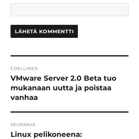
Artikkelien
EDELLINEN
selaus
VMware Server 2.0 Beta tuo
Edellinen
artikkeli:
mukanaan uutta ja poistaa
vanhaa
SEURAAVA
Linux pelikoneena:
Seuraava