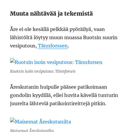
Muuta nähtävää ja tekemistä
Åre ei ole kesällä pelkkää pyöräilyä, vaan
lähistöltä löytyy muun muassa Ruotsin suurin
vesiputous,
Tännforssen
.
Ruotsin isoin vesiputous: Tännforsen
Åreskutanin huipulle pääsee patikoimaan
gondolin kyydillä, ellei huvita kävellä tunturin
juurelta lähteviä patikointireittejä pitkin.
Maisemat Åreskutanilta