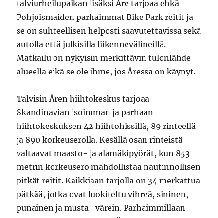
talviurheilupaikan lisäksi Åre tarjoaa ehkä
Pohjoismaiden parhaimmat Bike Park reitit ja
se on suhteellisen helposti saavutettavissa sekä
autolla että julkisilla liikennevälineillä.
Matkailu on nykyisin merkittävin tulonlähde
alueella eikä se ole ihme, jos Åressa on käynyt.
Talvisin Åren hiihtokeskus tarjoaa
Skandinavian isoimman ja parhaan
hiihtokeskuksen 42 hiihtohissillä, 89 rinteellä
ja 890 korkeuserolla. Kesällä osan rinteistä
valtaavat maasto- ja alamäkipyörät, kun 853
metrin korkeusero mahdollistaa nautinnollisen
pitkät reitit. Kaikkiaan tarjolla on 34 merkattua
pätkää, jotka ovat luokiteltu vihreä, sininen,
punainen ja musta -värein. Parhaimmillaan