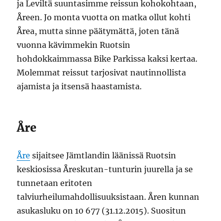
ja Leviltä suuntasimme reissun kohokohtaan,
Åreen. Jo monta vuotta on matka ollut kohti
Årea, mutta sinne päätymättä, joten tänä
vuonna kävimmekin Ruotsin
hohdokkaimmassa Bike Parkissa kaksi kertaa.
Molemmat reissut tarjosivat nautinnollista
ajamista ja itsensä haastamista.
Åre
Åre
sijaitsee Jämtlandin läänissä Ruotsin
keskiosissa Åreskutan-tunturin juurella ja se
tunnetaan eritoten
talviurheilumahdollisuuksistaan. Åren kunnan
asukasluku on 10 677 (31.12.2015). Suositun