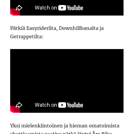
Pätkiä Easyriderilta, Downhillbanalta ja
Getrappetilta:
Yksi mielenkiintoinen ja hieman omatoimista
shuttlaamista vaativa pätkä löytyi Åre Bike