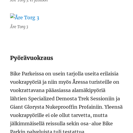
Åre Torg 3: ei jatkoon
Åre Torg 3
Pyörävuokraus
Bike Parkeissa on usein tarjolla useita erilaisia
vuokrapyöriä ja niin myös Åressa turisteille on
vuokrattavana pääasiassa alamäkipyöriä
lähtien Specialized Demosta Trek Sessioniin ja
Giant Glorysta Nukeprooffin Profainiin. Yleensä
vuokrapyörille ei ole ollut tarvetta, mutta
jälkimmäisellä reissulla sekin osa-alue Bike
Parkin palveluista tuli testattua.