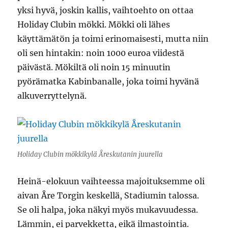
yksi hyvä, joskin kallis, vaihtoehto on ottaa
Holiday Clubin mökki. Mökki oli lähes
käyttämätön ja toimi erinomaisesti, mutta niin
oli sen hintakin: noin 1000 euroa viidestä
päivästä. Mökiltä oli noin 15 minuutin
pyörämatka Kabinbanalle, joka toimi hyvänä
alkuverryttelynä.
Holiday Clubin mökkikylä Åreskutanin juurella
Heinä-elokuun vaihteessa majoituksemme oli
aivan Åre Torgin keskellä, Stadiumin talossa.
Se oli halpa, joka näkyi myös mukavuudessa.
Lämmin, ei parvekketta, eikä ilmastointia.