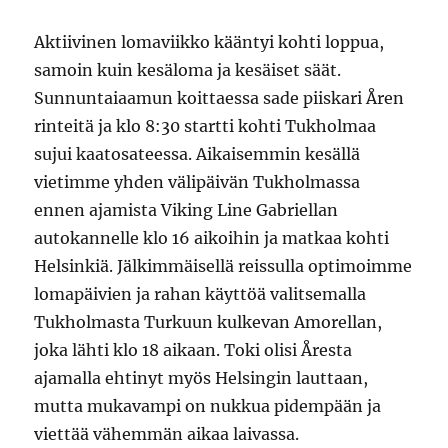
Aktiivinen lomaviikko kääntyi kohti loppua,
samoin kuin kesäloma ja kesäiset säät.
Sunnuntaiaamun koittaessa sade piiskari Åren
rinteitä ja klo 8:30 startti kohti Tukholmaa
sujui kaatosateessa. Aikaisemmin kesällä
vietimme yhden välipäivän Tukholmassa
ennen ajamista Viking Line Gabriellan
autokannelle klo 16 aikoihin ja matkaa kohti
Helsinkiä. Jälkimmäisellä reissulla optimoimme
lomapäivien ja rahan käyttöä valitsemalla
Tukholmasta Turkuun kulkevan Amorellan,
joka lähti klo 18 aikaan. Toki olisi Åresta
ajamalla ehtinyt myös Helsingin lauttaan,
mutta mukavampi on nukkua pidempään ja
viettää vähemmän aikaa laivassa.