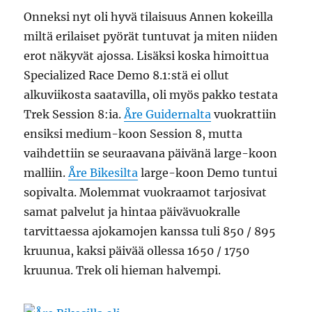
Onneksi nyt oli hyvä tilaisuus Annen kokeilla
miltä erilaiset pyörät tuntuvat ja miten niiden
erot näkyvät ajossa. Lisäksi koska himoittua
Specialized Race Demo 8.1:stä ei ollut
alkuviikosta saatavilla, oli myös pakko testata
Trek Session 8:ia.
Åre Guidernalta
vuokrattiin
ensiksi medium-koon Session 8, mutta
vaihdettiin se seuraavana päivänä large-koon
malliin.
Åre Bikesilta
large-koon Demo tuntui
sopivalta. Molemmat vuokraamot tarjosivat
samat palvelut ja hintaa päivävuokralle
tarvittaessa ajokamojen kanssa tuli 850 / 895
kruunua, kaksi päivää ollessa 1650 / 1750
kruunua. Trek oli hieman halvempi.