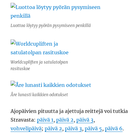
Luottoa löytyy pyörän pysymiseen penkillä
Worldcupliften ja satulatolpan
rasituskoe
Åre lunasti kaikkien odotukset
Ajopäivien pituutta ja ajettuja reittejä voi tutkia
Stravasta:
päivä 1
,
päivä 2
,
päivä 3
,
vohvelipäivä
;
päivä 2
,
päivä 3
,
päivä 5
,
päivä 6
.