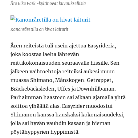
Åre Bike Park -kyltit ovat kuvauksellisia
Kanonråretilla on kivat laiturit
Åren reiteistä tuli usein ajettua Easyrideria,
joka koostaa laelta lähtevän
reittikokonaisuuden seuraavalle hissille. Sen
jälkeen vaihtoehtoja reiteiksi aukesi muun
muassa Shimano, Månskogen, Getrappet,
Bräckebäcksleden, Uffes ja Downhillbanan.
Parhaimman haasteen sai aikaan ajamalla yhtä
soittoa ylhäältä alas. Easyrider muodostui
Shimanon kanssa hauskaksi kokonaisuudeksi,
jolla sai hyvän vauhdin kasaan ja hieman
pöytähyppyrien hyppimistä.