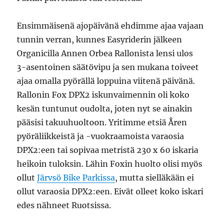
Ensimmäisenä ajopäivänä ehdimme ajaa vajaan
tunnin verran, kunnes Easyriderin jälkeen
Organicilla Annen Orbea Rallonista lensi ulos
3-asentoinen säätövipu ja sen mukana toiveet
ajaa omalla pyörällä loppuina viitenä päivänä.
Rallonin Fox DPX2 iskunvaimennin oli koko
kesän tuntunut oudolta, joten nyt se ainakin
pääsisi takuuhuoltoon. Yritimme etsiä Åren
pyöräliikkeistä ja -vuokraamoista varaosia
DPX2:een tai sopivaa metristä 230 x 60 iskaria
heikoin tuloksin. Lähin Foxin huolto olisi myös
ollut
Järvsö Bike Parkissa
, mutta sielläkään ei
ollut varaosia DPX2:een. Eivät olleet koko iskari
edes nähneet Ruotsissa.