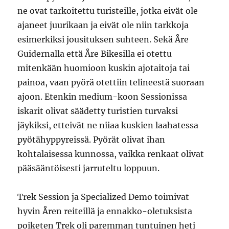
ne ovat tarkoitettu turisteille, jotka eivät ole
ajaneet juurikaan ja eivät ole niin tarkkoja
esimerkiksi jousituksen suhteen. Sekä Åre
Guidernalla että Åre Bikesilla ei otettu
mitenkään huomioon kuskin ajotaitoja tai
painoa, vaan pyörä otettiin telineestä suoraan
ajoon. Etenkin medium-koon Sessionissa
iskarit olivat säädetty turistien turvaksi
jäykiksi, etteivät ne niiaa kuskien laahatessa
pyötähyppyreissä. Pyörät olivat ihan
kohtalaisessa kunnossa, vaikka renkaat olivat
pääsääntöisesti jarruteltu loppuun.
Trek Session ja Specialized Demo toimivat
hyvin Åren reiteillä ja ennakko-oletuksista
poiketen Trek oli paremman tuntuinen heti