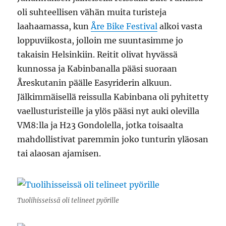
oli suhteellisen vähän muita turisteja
laahaamassa, kun
Åre Bike Festival
alkoi vasta
loppuviikosta, jolloin me suuntasimme jo
takaisin Helsinkiin. Reitit olivat hyvässä
kunnossa ja Kabinbanalla pääsi suoraan
Åreskutanin päälle Easyriderin alkuun.
Jälkimmäisellä reissulla Kabinbana oli pyhitetty
vaellusturisteille ja ylös pääsi nyt auki olevilla
VM8:lla ja H23 Gondolella, jotka toisaalta
mahdollistivat paremmin joko tunturin yläosan
tai alaosan ajamisen.
Tuolihisseissä oli telineet pyörille