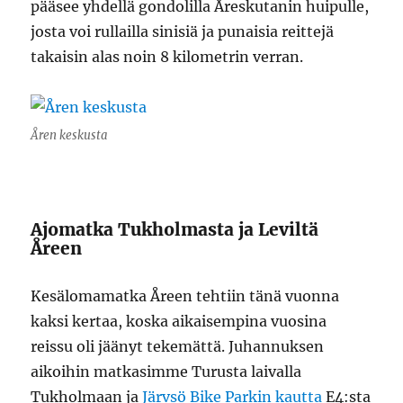
pääsee yhdellä gondolilla Åreskutanin huipulle,
josta voi rullailla sinisiä ja punaisia reittejä
takaisin alas noin 8 kilometrin verran.
Åren keskusta
Ajomatka Tukholmasta ja Leviltä
Åreen
Kesälomamatka Åreen tehtiin tänä vuonna
kaksi kertaa, koska aikaisempina vuosina
reissu oli jäänyt tekemättä. Juhannuksen
aikoihin matkasimme Turusta laivalla
Tukholmaan ja
Järvsö Bike Parkin kautta
E4:sta