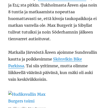
ja E14:sta pitkin. Tukholmasta Åreen ajaa noin
8 tuntia ja matkaamista nopeuttaa
huomattavasti se, että kivoja taukopaikkoja ei
matkan varrella ole. Max Burgerit ja Sibyllat
tulivat tutuiksi ja noin Söderhamnin jälkeen
tienvarret autioituvat.
Matkalla Järvsöstä Åreen ajoimme Sundsvallin
kautta ja poikkesimme
Skönvikin Bike
Parkissa
. Tai siis yritimme, mutta olimme
liikkeellä vääränä päivänä, kun mäki oli auki
vain keskiviikkoisin.