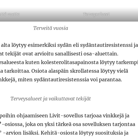
että vuotta
Terveysalueet
Terveitä vuosia
alta löytyy esimerkiksi sydän eli sydäntautiresistenssi ja
t tekijät ovat arvioitu sanallisesti osa-aluettain.
ysalueesta kuten kolesterolitasapainosta löytyy tarkemp
a tarkoittaa. Osiota alaspäin skrollatessa löytyy vielä
inkkejä, miten sydäntautiresistenssia voi parantaa.
Terveysalueet ja vaikuttavat tekijät
apoihin ohjaamiseen Livit-sovellus tarjoaa vinkkejä ja
”
-osiossa, joka on yksi tärkeä osa sovelluksen tarjontaa
 -arvion lisäksi. Kehitä-osiosta löytyy suosituksia ja