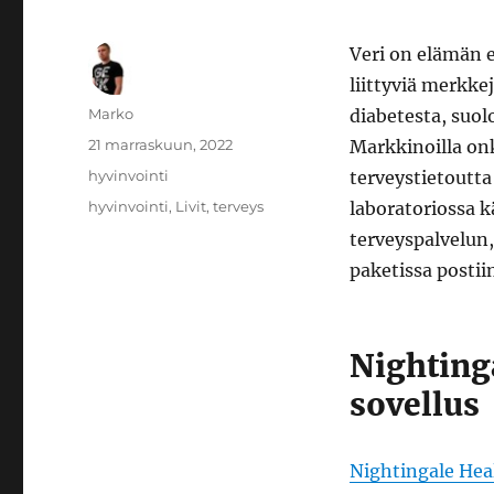
Veri on elämän el
liittyviä merkke
Kirjoittaja
Marko
diabetesta, suol
Julkaistu
21 marraskuun, 2022
Markkinoilla onki
Kategoriat
hyvinvointi
terveystietoutta 
Avainsanat
hyvinvointi
,
Livit
,
terveys
laboratoriossa 
terveyspalvelun,
paketissa postii
Nightinga
sovellus
Nightingale Heal