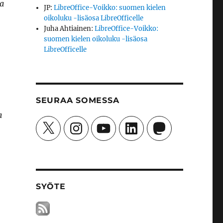
ka
JP
:
LibreOffice-Voikko: suomen kielen
oikoluku -lisäosa LibreOfficelle
Juha Ahtiainen
:
LibreOffice-Voikko:
suomen kielen oikoluku -lisäosa
LibreOfficelle
SEURAA SOMESSA
a
X
Instagram
YouTube
LinkedIn
Mastodon
SYÖTE