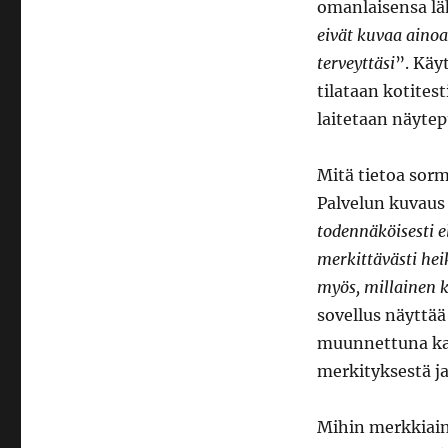
omanlaisensa lä
eivät kuvaa ainoa
terveyttäsi
”. Kä
tilataan kotites
laitetaan näytep
Mitä tietoa sor
Palvelun kuvaus 
todennäköisesti 
merkittävästi he
myös, millainen k
sovellus näyttää
muunnettuna kans
merkityksestä ja
Mihin merkkiain