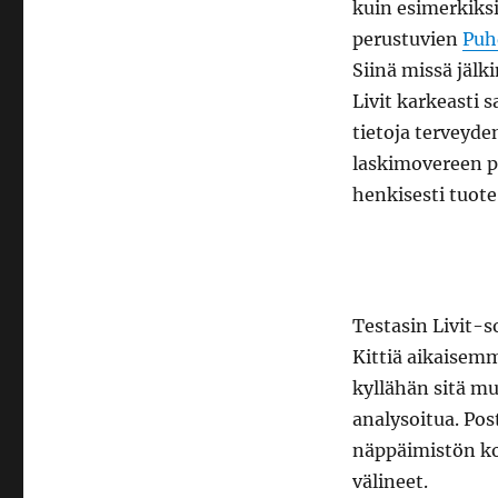
kuin esimerkiksi
perustuvien
Puh
Siinä missä jälk
Livit karkeasti 
tietoja terveyde
laskimovereen p
henkisesti tuote
Testasin Livit-s
Kittiä aikaisemm
kyllähän sitä mu
analysoitua. Pos
näppäimistön kok
välineet.