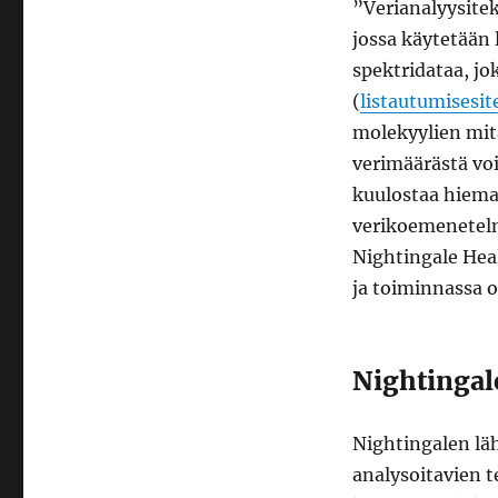
”Verianalyysite
jossa käytetään
spektridataa, j
(
listautumisesit
molekyylien mit
verimäärästä vo
kuulostaa hiema
verikoemenetelmä
Nightingale Heal
ja toiminnassa o
Nightingal
Nightingalen lä
analysoitavien t