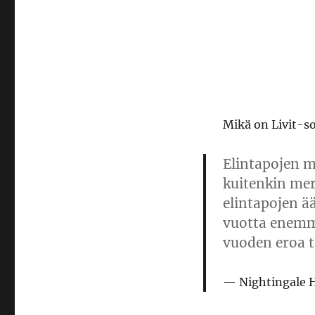
Mikä on Livit-so
Elintapojen m
kuitenkin merk
elintapojen ä
vuotta enemm
vuoden eroa t
Nightingale 