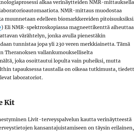
knologiaprosessi alkaa verinäytteiden NMR-mittauksella
 laboratorioautomaatiota. NMR-mittaus muodostaa
oka muunnetaan edelleen biomarkkereiden pitoisuuksiksi
e
) Eli NMR-spektroskopiassa magneettikenttä aiheuttaa
attavan värähtelyn, jonka avulla pienestäkin
idaan tunnistaa jopa yli 230 veren merkkiainetta. Tämä
n Theranoksen vallankumoukselliselta
ltä, joka osoittautui lopulta vain puheiksi, mutta
thin tapauksessa taustalla on oikeaa tutkimusta, tiedet
levat laboratoriot.
e Kit
hestyminen Livit-terveyspalvelun kautta verinäytteestä
erveystietojen kansantajuistamiseen on täysin erilainen,