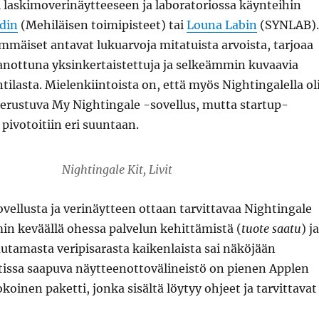
 laskimoverinäytteeseen ja laboratoriossa käynteihin
din
(Mehiläisen toimipisteet) tai
Louna Labin
(SYNLAB).
immäiset antavat lukuarvoja mitatuista arvoista, tarjoaa
sanottuna yksinkertaistettuja ja selkeämmin kuvaavia
ntilasta. Mielenkiintoista on, että myös Nightingalella ol
erustuva My Nightingale -sovellus, mutta startup-
 pivotoitiin eri suuntaan.
Nightingale Kit, Livit
ovellusta ja verinäytteen ottaan tarvittavaa Nightingale
in keväällä ohessa palvelun kehittämistä (
tuote saatu
) ja
utamasta veripisarasta kaikenlaista sai näköjään
tissa saapuva näytteenottovälineistö on pienen Applen
oinen paketti, jonka sisältä löytyy ohjeet ja tarvittavat