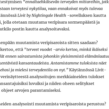
hestymisen ”
ennaltaehkäisevän terveyden mittareihin, jot
staan terveytesi nykytilaa, vaan ennakoivat myös tulevaa
ytännössä
Livit by Nightingale Health
-sovelluksen kautta
ti, jolla otetaan muutama veripisara sormenpäästä ja
utkilo postin kautta analysoitavaksi.
menpään muutamista veripisaroista sitten saadaan?
kertoo, että ”
terveet vuodet -arvio kertoo, minkä ikäiseksi
elät ennen sairastumista johonkin yleisimmistä elämänlaatu
ikentävistä kansantaudeista. Antamistamme tuloksista näet
ehosi ja mielesi terveydentila on nyt.”
Käytännössä Livit-
 verinäytteestä analysoitujen merkkiaineiden tulokset
antajuisiksi luvuiksi ja niiden oheen selitykset
 ohjeet arvojen parantamiseksi.
eiden analysointi muutamista veripisaroista perustuu?