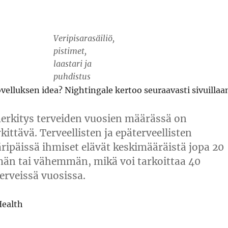
Veripisarasäiliö,
pistimet,
laastari ja
puhdistus
velluksen idea? Nightingale kertoo seuraavasti sivuillaa
erkitys terveiden vuosien määrässä on
ittävä. Terveellisten ja epäterveellisten
äripäissä ihmiset elävät keskimääräistä jopa 20
än tai vähemmän, mikä voi tarkoittaa 40
erveissä vuosissa.
Health