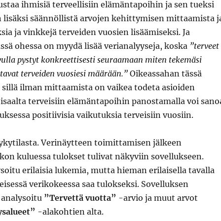
ustaa ihmisiä terveellisiin elämäntapoihin ja sen tueksi
n lisäksi säännöllistä arvojen kehittymisen mittaamista j
sia ja vinkkejä terveiden vuosien lisäämiseksi. Ja
ssä ohessa on myydä lisää verianalyyseja, koska
”terveet
vulla pystyt konkreettisesti seuraamaan miten tekemäsi
tavat terveiden vuosiesi määrään.”
Oikeassahan tässä
, sillä ilman mittaamista on vaikea todeta asioiden
isaalta terveisiin elämäntapoihin panostamalla voi sano
ksessa positiivisia vaikutuksia terveisiin vuosiin.
nykytilasta. Verinäytteen toimittamisen jälkeen
kon kuluessa tulokset tulivat näkyviin sovellukseen.
soitu erilaisia lukemia, mutta hieman erilaisella tavalla
eisessä verikokeessa saa tulokseksi. Sovelluksen
 analysoitu
”Tervettä vuotta”
-arvio ja muut arvot
ysalueet”
-alakohtien alta.