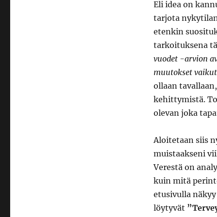
Eli idea on kann
tarjota nykytila
etenkin suosituk
tarkoituksena tä
vuodet -arvion a
muutokset vaikut
ollaan tavallaan
kehittymistä. To
olevan joka tapau
Aloitetaan siis 
muistaakseni vii
Verestä on analy
kuin mitä perint
etusivulla näkyy
löytyvät
”Terve