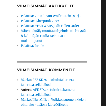
VIIMEISIMMÄT ARTIKKELIT
Pelattua: 2010-luvun Wolfenstein-sarja
Pelattua: Cyberpunk 2077
Pelattua: STAR WARS Jedi: Fallen Order
Miten tekoäly muuttaa ohjelmistokehitystä
& kehittäjän roolia webinaarin
muistiinpanot
Pelattua: Inside
VIIMEISIMMÄT KOMMENTIT
Marko
:
AEE SD20 -toimintakamera
tallentaa seikkailusi
Antero
:
AEE SD20 -toimintakamera
tallentaa seikkailusi
Marko
:
LibreOffice-Voikko: suomen kielen
oikoluku -lisäosa LibreOfficelle