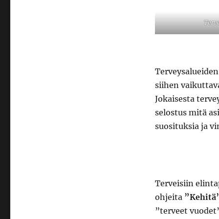
Terv
Terveysalueiden 
siihen vaikuttava
Jokaisesta terve
selostus mitä asi
suosituksia ja v
Terveisiin elint
ohjeita
”Kehitä
”terveet vuodet”