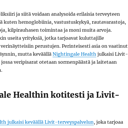
iksiiri ja siitä voidaan analysoida erilaisia terveyteen
jä kuten hemoglobiinia, vastustuskykyä, rautavarastoja,
oja, kilpirauhasen toimintaa ja moni muita arvoja.
n useita yrityksiä, jotka tarjoavat kuluttajille
verinäytteisiin perustujen. Perinteisesti asia on vaatinut
käynnin, mutta keväällä
Nightingale Health
julkaisi Livit-
 jossa veripisarat otetaan sormenpäästä ja laitetaan
n.
le Healthin kotitesti ja Livit-
th julkaisi keväällä Livit-terveyspalvelun
, joka tarjoaa