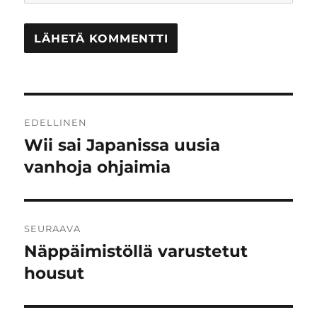
Artikkelien
EDELLINEN
selaus
Wii sai Japanissa uusia
Edellinen
artikkeli:
vanhoja ohjaimia
SEURAAVA
Näppäimistöllä varustetut
Seuraava
artikkeli:
housut