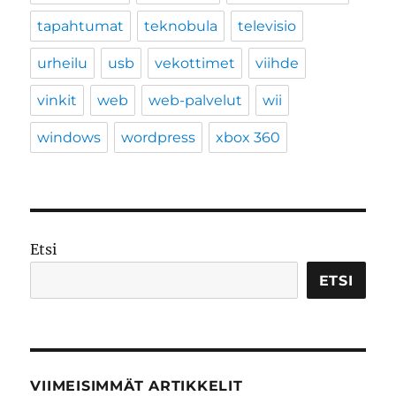
tapahtumat
teknobula
televisio
urheilu
usb
vekottimet
viihde
vinkit
web
web-palvelut
wii
windows
wordpress
xbox 360
Etsi
ETSI
VIIMEISIMMÄT ARTIKKELIT