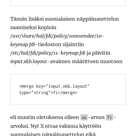
Tämän lisäksi suomalaisen näppäinasettelun
saamiseksi kopioin
/usr/share/hal/fdi/policy/10osvendor/10-
keymap.fdi
-tiedoston sijaintiin
/etc/hal/fdi/policy/11-keymap.fdi
ja päivitin
input.xkb.layout
-avaimen määritteen muotoon
<merge key="input.xkb.layout" 
eli muutin oletuksena olleen
-arvon
-
us
fi
arvoksi. Nyt X ottaa vakiona käyttöön
suomalaisen näppäinasettelun eikä