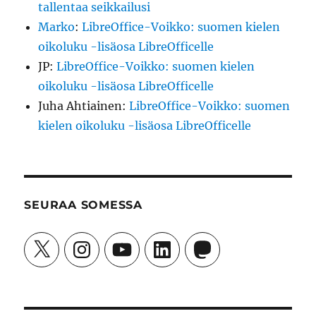
tallentaa seikkailusi
Marko
:
LibreOffice-Voikko: suomen kielen
oikoluku -lisäosa LibreOfficelle
JP
:
LibreOffice-Voikko: suomen kielen
oikoluku -lisäosa LibreOfficelle
Juha Ahtiainen
:
LibreOffice-Voikko: suomen
kielen oikoluku -lisäosa LibreOfficelle
SEURAA SOMESSA
X
Instagram
YouTube
LinkedIn
Mastodon