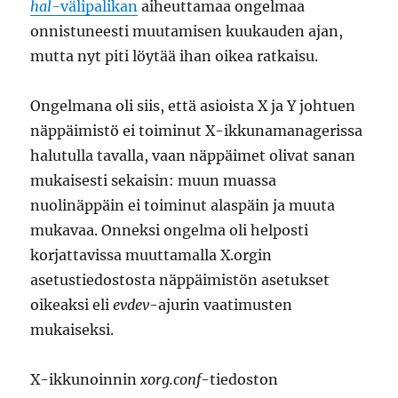
hal
-välipalikan
aiheuttamaa ongelmaa
onnistuneesti muutamisen kuukauden ajan,
mutta nyt piti löytää ihan oikea ratkaisu.
Ongelmana oli siis, että asioista X ja Y johtuen
näppäimistö ei toiminut X-ikkunamanagerissa
halutulla tavalla, vaan näppäimet olivat sanan
mukaisesti sekaisin: muun muassa
nuolinäppäin ei toiminut alaspäin ja muuta
mukavaa. Onneksi ongelma oli helposti
korjattavissa muuttamalla X.orgin
asetustiedostosta näppäimistön asetukset
oikeaksi eli
evdev
-ajurin vaatimusten
mukaiseksi.
X-ikkunoinnin
xorg.conf
-tiedoston