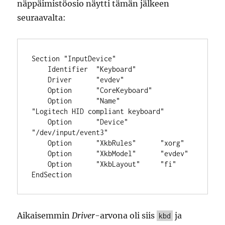
näppäimistöosio näytti tämän jälkeen
seuraavalta:
Section "InputDevice"

    Identifier  "Keyboard"

    Driver      "evdev"

    Option      "CoreKeyboard"

    Option      "Name"          
"Logitech HID compliant keyboard"

    Option      "Device"        
"/dev/input/event3"

    Option      "XkbRules"      "xorg"

    Option      "XkbModel"      "evdev"

    Option      "XkbLayout"     "fi"

Aikaisemmin
Driver
-arvona oli siis
ja
kbd