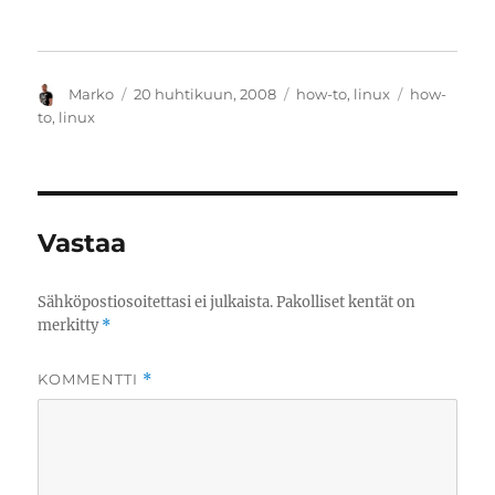
Kirjoittaja
Julkaistu
Kategoriat
Avainsanat
Marko
20 huhtikuun, 2008
how-to
,
linux
how-
to
,
linux
Vastaa
Sähköpostiosoitettasi ei julkaista.
Pakolliset kentät on
merkitty
*
KOMMENTTI
*