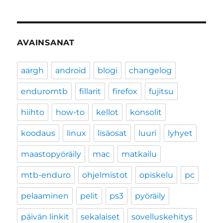
AVAINSANAT
aargh
android
blogi
changelog
enduromtb
fillarit
firefox
fujitsu
hiihto
how-to
kellot
konsolit
koodaus
linux
lisäosat
luuri
lyhyet
maastopyöräily
mac
matkailu
mtb-enduro
ohjelmistot
opiskelu
pc
pelaaminen
pelit
ps3
pyöräily
päivän linkit
sekalaiset
sovelluskehitys