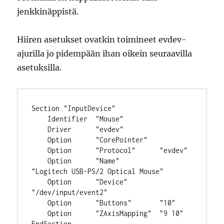
jenkkinäppistä.
Hiiren asetukset ovatkin toimineet evdev-
ajurilla jo pidempään ihan oikein seuraavilla
asetuksilla.
Section "InputDevice"

    Identifier  "Mouse"

    Driver      "evdev"

    Option      "CorePointer"

    Option      "Protocol"      "evdev"

    Option      "Name"          
"Logitech USB-PS/2 Optical Mouse"

    Option      "Device"        
"/dev/input/event2"

    Option      "Buttons"       "10"

    Option      "ZAxisMapping"  "9 10"
