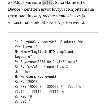
XkbModel
-arvona
. Sekä Name että
pc105
Device -kenttien arvot löytyvät kirjoittamalla
terminaaliin
cat /proc/bus/input/devices
ja
vilkaisemalla oikeat arvot N ja H-riveiltä.
I: Bus=0003 Vendor=046d Product=c30e 
N: Name="Logitech HID compliant 
keyboard"
P: Phys=usb-0000:00:1d.1-2/input0

S: Sysfs=/class/input/input3

H: Handlers=kbd event3
B: EV=120013

B: KEY=10000 7 ff800000 7ff febeffdf 
f3cfffff ffffffff fffffffe

B: MSC=10
